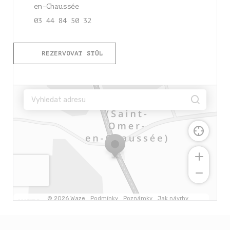
((otevře se v novém okně))
en-Chaussée
03 44 84 50 32
REZERVOVAT STŮL