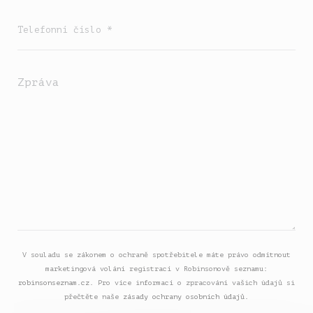
V souladu se zákonem o ochraně spotřebitele máte právo odmítnout
marketingová volání registrací v Robinsonově seznamu:
robinsonseznam.cz
. Pro více informací o zpracování vašich údajů si
přečtěte naše
zásady ochrany osobních údajů
.