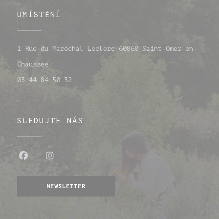
UMÍSTĚNÍ
1 Rue du Maréchal Leclerc 60860 Saint-Omer-en-
((otevře se v novém okně))
Chaussée
03 44 84 50 32
SLEDUJTE NÁS
Facebook ((otevře se v novém okně))
Instagram ((otevře se v novém o
NEWSLETTER