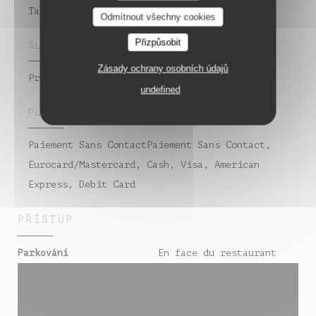
Table de campagne
Odmítnout všechny cookies
Přizpůsobit
SLUŽBY
Zásady ochrany osobních údajů
Private Hire, ,
undefined
PLATEBNÍ METODY
Paiement Sans ContactPaiement Sans Contact,
Eurocard/Mastercard, Cash, Visa, American
Express, Debit Card
PŘÍSTUP
En face du restaurant
Parkování