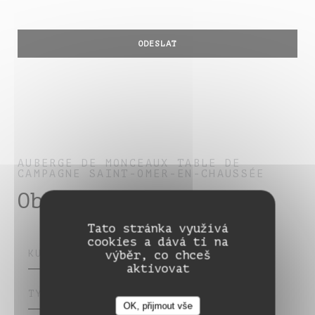
AUBERGE DE MONCEAUX
TABLE DE
CAMPAGNE
SAINT-OMER-EN-CHAUSSÉE
Obecné informace
Tato stránka využívá
cookies a dává ti na
KUCHYNĚ
výběr, co chceš
aktivovat
TYP PODNIKU
OK, přijmout vše
Auberge de Monceaux