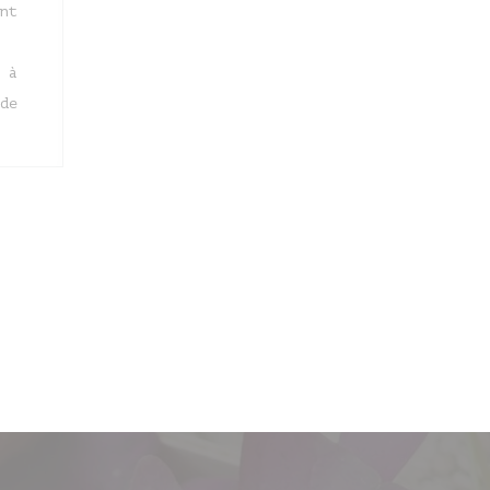
nt
 à
de