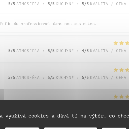
A
:
5
/5
ATMOSFÉRA
:
5
/5
KUCHYNĚ
:
5
/5
KVALITA / CENA
Enfin du professionnel dans nos assiettes.
A
:
5
/5
ATMOSFÉRA
:
5
/5
KUCHYNĚ
:
4
/5
KVALITA / CENA
A
:
5
/5
ATMOSFÉRA
:
5
/5
KUCHYNĚ
:
5
/5
KVALITA / CENA
A
:
5
/5
ATMOSFÉRA
:
5
/5
KUCHYNĚ
:
5
/5
KVALITA / CENA
a využívá cookies a dává ti na výběr, co chc