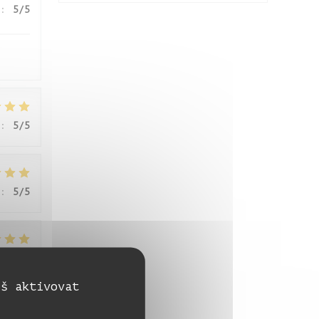
:
5
/5
:
5
/5
:
5
/5
:
5
/5
eš aktivovat