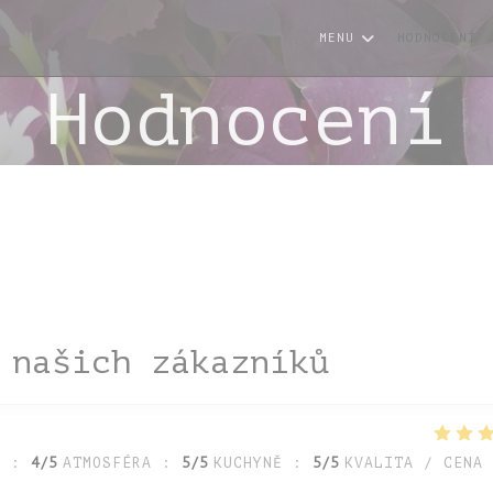
MENU
HODNOCENÍ
Hodnocení
 našich zákazníků
A
:
4
/5
ATMOSFÉRA
:
5
/5
KUCHYNĚ
:
5
/5
KVALITA / CENA