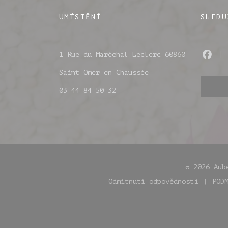
UMÍSTĚNÍ
SLEDU
1 Rue du Maréchal Leclerc 60860
Fac
((otevře se v novém
Saint-Omer-en-Chaussée
03 44 84 50 32
© 2026 Aub
Odmítnutí odpovědnosti
POD
((otevře se v no