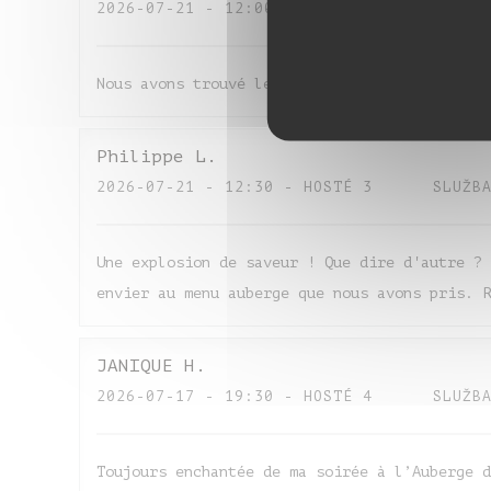
2026-07-21
- 12:00 - HOSTÉ 4
SLUŽB
Nous avons trouvé le restaurant excellent le 
Philippe
L
2026-07-21
- 12:30 - HOSTÉ 3
SLUŽB
Une explosion de saveur ! Que dire d'autre ? 
envier au menu auberge que nous avons pris. R
JANIQUE
H
2026-07-17
- 19:30 - HOSTÉ 4
SLUŽB
Toujours enchantée de ma soirée à l’Auberge d