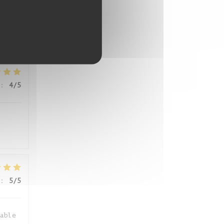
:
5
/5
:
4
/5
:
5
/5
able