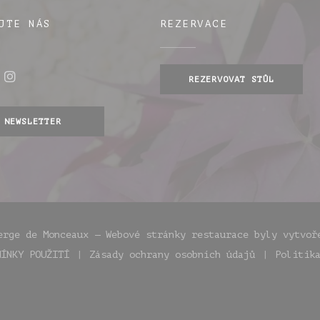
JTE NÁS
REZERVACE
REZERVOVAT STŮL
ebook ((otevře se v novém okně))
Instagram ((otevře se v novém okně))
 okně))
NEWSLETTER
erge de Monceaux — Webové stránky restaurace byly vytvo
MÍNKY POUŽITÍ
Zásady ochrany osobních údajů
Politik
vém okně))
((otevře se v novém okně))
((otevře se v novém okně