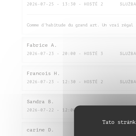
2026-07-25
- 13:30 - HOSTÉ 2
SLUŽB
Comme d'habitude du grand art. Un vrai régal 
Fabrice
A
2026-07-23
- 20:00 - HOSTÉ 3
SLUŽB
Francois
H
2026-07-23
- 12:30 - HOSTÉ 2
SLUŽB
Sandra
B
2026-07-22
- 12:00 - HOSTÉ 5
SLUŽB
Tato stránk
carine
D