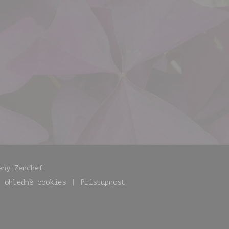
((otevře se v novém okně))
řeny
Zenchef
a ohledně cookies
Pristupnost
))
((otevře se v novém okně))
((otevře se v novém okně))