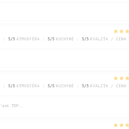
A
:
5
/5
ATMOSFÉRA
:
5
/5
KUCHYNĚ
:
5
/5
KVALITA / CENA
A
:
5
/5
ATMOSFÉRA
:
5
/5
KUCHYNĚ
:
5
/5
KVALITA / CENA
’est TOP..