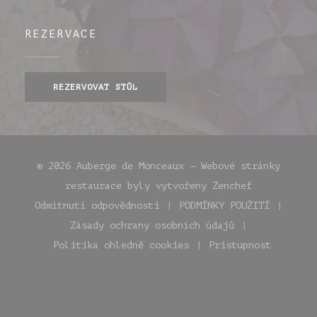
REZERVACE
REZERVOVAT STŮL
© 2026 Auberge de Monceaux — Webové stránky
((otevře se
restaurace byly vytvořeny
Zenchef
Odmítnutí odpovědnosti
PODMÍNKY POUŽITÍ
((otevře se v novém okně))
((otevře se v 
Zásady ochrany osobních údajů
((otevře se v novém okně))
Politika ohledně cookies
Pristupnost
((otevře se v novém okně))
((otevře se v