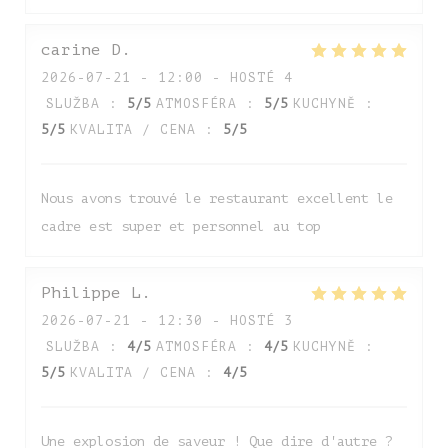
carine
D
2026-07-21
- 12:00 - HOSTÉ 4
SLUŽBA
:
5
/5
ATMOSFÉRA
:
5
/5
KUCHYNĚ
:
5
/5
KVALITA / CENA
:
5
/5
Nous avons trouvé le restaurant excellent le
cadre est super et personnel au top
Auberge de Monceaux
Philippe
L
2026-07-21
- 12:30 - HOSTÉ 3
SLUŽBA
:
4
/5
ATMOSFÉRA
:
4
/5
KUCHYNĚ
:
5
/5
KVALITA / CENA
:
4
/5
Une explosion de saveur ! Que dire d'autre ?