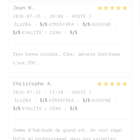
Jean
N
2026-07-25
- 20:00 - HOSTÉ 2
SLUŽBA
:
5
/5
ATMOSFÉRA
:
5
/5
KUCHYNĚ
:
5
/5
KVALITA / CENA
:
5
/5
Tres bonne cuisine, fine, selecte Continuez
c’est TOP..
Christophe
A
2026-07-25
- 13:30 - HOSTÉ 2
SLUŽBA
:
5
/5
ATMOSFÉRA
:
5
/5
KUCHYNĚ
:
5
/5
KVALITA / CENA
:
5
/5
Comme d'habitude du grand art. Un vrai régal
Enfin du professionnel dans nos assiettes.