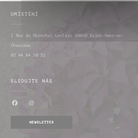
UMÍSTĚNÍ
1 Rue du Maréchal Leclerc 60860 Saint-Omer-en-
((otevře se v novém okně))
Chaussée
03 44 84 50 32
SLEDUJTE NÁS
Facebook ((otevře se v novém okně))
Instagram ((otevře se v novém o
NEWSLETTER