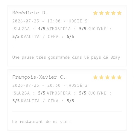
Bénédicte
D
2026-07-25
- 13:00 - HOSTÉ 5
SLUŽBA
:
4
/5
ATMOSFÉRA
:
5
/5
KUCHYNĚ
:
5
/5
KVALITA / CENA
:
5
/5
Une pause très gourmande dans le pays de Bray
François-Xavier
C
2026-07-25
- 20:30 - HOSTÉ 2
SLUŽBA
:
5
/5
ATMOSFÉRA
:
5
/5
KUCHYNĚ
:
5
/5
KVALITA / CENA
:
5
/5
Le restaurant de ma vie !