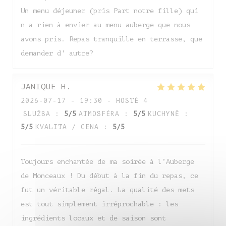
Un menu déjeuner (pris Part notre fille) qui
n a rien à envier au menu auberge que nous
avons pris. Repas tranquille en terrasse, que
demander d' autre?
JANIQUE
H
2026-07-17
- 19:30 - HOSTÉ 4
SLUŽBA
:
5
/5
ATMOSFÉRA
:
5
/5
KUCHYNĚ
:
5
/5
KVALITA / CENA
:
5
/5
Toujours enchantée de ma soirée à l’Auberge
de Monceaux ! Du début à la fin du repas, ce
fut un véritable régal. La qualité des mets
est tout simplement irréprochable : les
ingrédients locaux et de saison sont