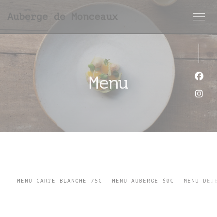
Panel pro správu cookies
Auberge de Monceaux
Menu
Face
Inst
MENU CARTE BLANCHE 75€
MENU AUBERGE 60€
MENU DÉJ