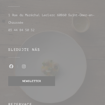
1 Rue du Maréchal Leclerc 60860 Saint-Omer-en-
((otevře se v novém okně))
Chaussée
03 44 84 50 32
SLEDUJTE NÁS
Facebook ((otevře se v novém okně))
Instagram ((otevře se v novém o
NEWSLETTER
REZERVACE