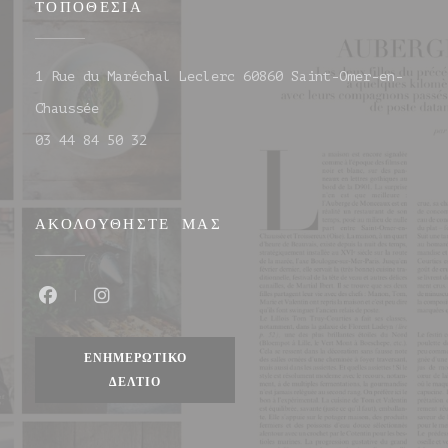
ΤΟΠΟΘΕΣΊΑ
1 Rue du Maréchal Leclerc 60860 Saint-Omer-en-
((ανοίγει σε νέο παράθυρο))
Chaussée
03 44 84 50 32
ΑΚΟΛΟΥΘΉΣΤΕ ΜΑΣ
Facebook ((ανοίγει σε νέο παράθυρο))
Instagram ((ανοίγει σε νέο παράθυρο)
ΕΝΗΜΕΡΩΤΙΚΌ
ΔΕΛΤΊΟ