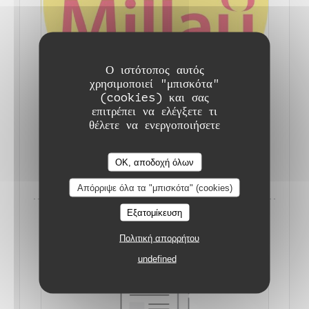
Ο ιστότοπος αυτός
χρησιμοποιεί "μπισκότα"
(cookies) και σας
L'AVIS DU GAULT ET MILLAU
επιτρέπει να ελέγξετε τι
15/03/2023
θέλετε να ενεργοποιήσετε
Auberge de Monceaux
((ΑΝΟΊΓΕΙ ΣΕ ΝΈΟ ΠΑΡΆΘΥΡ
ΔΙΑΒΆΣΤΕ ΤΟ ΆΡΘΡΟ
OK, αποδοχή όλων
Απόρριψε όλα τα "μπισκότα" (cookies)
Εξατομίκευση
Πολιτική απορρήτου
undefined