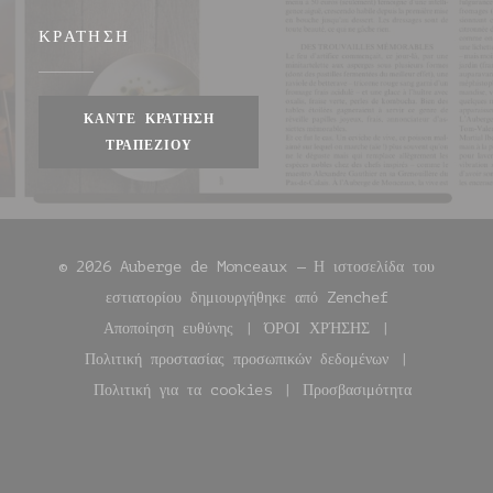
ΚΡΆΤΗΣΗ
ΚΆΝΤΕ ΚΡΆΤΗΣΗ
ΤΡΑΠΕΖΙΟΎ
© 2026 Auberge de Monceaux — Η ιστοσελίδα του
((ανοίγει σε ν
εστιατορίου δημιουργήθηκε από
Zenchef
Αποποίηση ευθύνης
ΌΡΟΙ ΧΡΉΣΗΣ
((ανοίγει σε νέο παράθυρο))
((ανοίγει σε νέο παρά
Πολιτική προστασίας προσωπικών δεδομένων
((ανοίγει σε νέο παράθυρο))
Πολιτική για τα cookies
Προσβασιμότητα
((ανοίγει σε νέο παράθυρο))
((ανοίγει σε νέο π