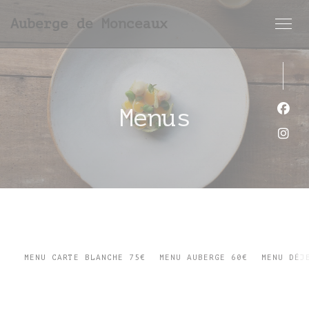
Personalizing your cookie choices
Auberge de Monceaux
Menus
Face
Inst
MENU CARTE BLANCHE 75€
MENU AUBERGE 60€
MENU DÉJ