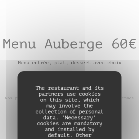
Menu Auberge 60€
Menu entrée, plat, dessert avec choix
The restaurant and its
partners use cookies
Nos produits sont bio ou raisonnés & issus de fermes
on this site, which
may involve the
locales
collection of personal
data. 'Necessary'
cookies are mandatory
and installed by
default. Other