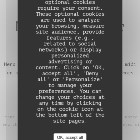
optional cookies
require your consent.
These optional cookies
are used to analyze
Menu Déjeuner
your browsing, measure
site audience, provide
features (e.g.,
35€
related to social
networks) or display
personalized
advertising or
Auberge de Monceaux
Menu entrée, plat & dessert, uniquement le midi
content. Click on 'OK,
en semaine (mercredi, jeudi et vendredi) hors
accept all', 'Deny
all' or 'Personalize'
jours fériés
to manage your
preferences. You can
change your choices at
any time by clicking
on the cookie icon at
the bottom left of the
Etant tributaire des producteurs et des saisons, notre
site pages.
menu change toutes les semaines. Veillez nous appeler si
vous souhaitez en prendre connaissance.
OK, accept all