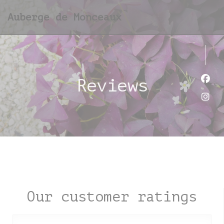
Personalizing your cookie choices
Auberge de Monceaux
Reviews
Face
Inst
Our customer ratings