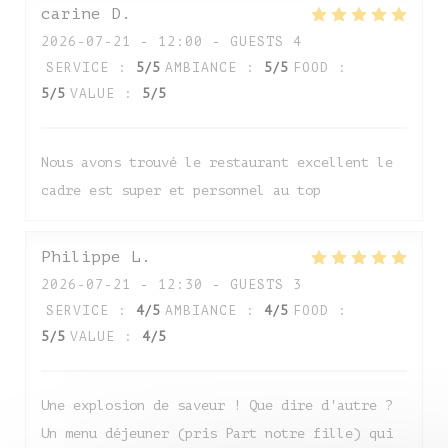
carine
D
2026-07-21
- 12:00 - GUESTS 4
SERVICE
:
5
/5
AMBIANCE
:
5
/5
FOOD
:
5
/5
VALUE
:
5
/5
Nous avons trouvé le restaurant excellent le
cadre est super et personnel au top
Auberge de Monceaux
Philippe
L
2026-07-21
- 12:30 - GUESTS 3
SERVICE
:
4
/5
AMBIANCE
:
4
/5
FOOD
:
5
/5
VALUE
:
4
/5
Une explosion de saveur ! Que dire d'autre ?
Un menu déjeuner (pris Part notre fille) qui