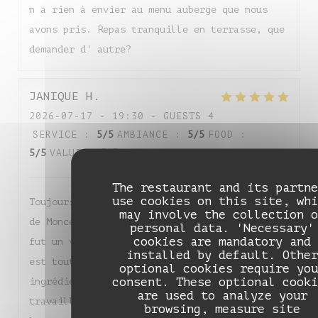
n a rien à envier au menu auberge que nous
avons pris. Repas tranquille en terrasse, que
demander d' autre?
JANIQUE
H
2026-07-17
- 19:30 - GUESTS 4
SERVICE
:
5
/5
AMBIANCE
:
5
/5
FOOD
:
5
/5
VALUE
:
5
/5
The restaurant and its partne
use cookies on this site, whi
Toujours enchantée de ma soirée à l’Auberge
may involve the collection o
de Monceaux ! Du début à la fin du repas, ce
personal data. 'Necessary'
cookies are mandatory and
fut un véritable régal. La qualité des mets
installed by default. Other
est tout simplement irréprochable : les
optional cookies require you
consent. These optional cooki
ingrédients locaux et de saison sont
are used to analyze your
travaillés avec une finesse remarquable, et
browsing, measure site