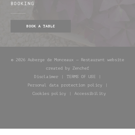
BOOKING
BOOK A TABLE
© 2026 Auberge de Monceaux — Restaurant website
((opens in a new wi
created by
Zenchef
Disclaimer
TERMS OF USE
((opens in a new window))
((opens in a new win
Personal data protection policy
((opens in a new window))
Cookies policy
Accessibility
((opens in a new window))
((opens in a new w