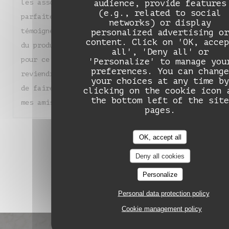
audience, provide features
les associations de saveurs sont justes et
(e.g., related to social
parfaitement équilibrées. Chaque assiette
networks) or display
témoigne d'un réel savoir-faire et d'un amour
personalized advertising or
content. Click on 'OK, accep
du produit. Un grand bravo à toute l'équipe
all', 'Deny all' or
pour ce moment de pure gourmandise. Nous
'Personalize' to manage you
preferences. You can change
reviendrons sans hésiter et je suis heureuse
your choices at any time by
de faire découvrir ce magnifique endroit à
clicking on the cookie icon 
the bottom left of the site
mes amis !
pages.
1
2
3
OK, accept all
Deny all cookies
Personalize
Personal data protection policy
Cookie management policy