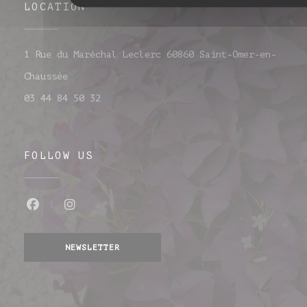
LOCATION
1 Rue du Maréchal Leclerc 60860 Saint-Omer-en-
((opens in a new window))
Chaussée
03 44 84 50 32
FOLLOW US
Facebook ((opens in a new window))
Instagram ((opens in a new wind
NEWSLETTER