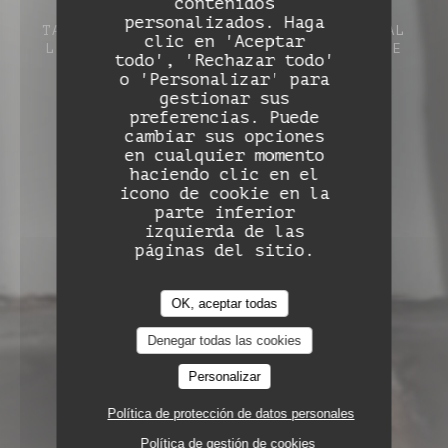
Auberge de Monceaux
contenidos
personalizados. Haga
TABLE DE CAMPAGNE
1 RUE DU MARÉCHAL
clic en 'Aceptar
LECLERC 60860 SAINT-OMER-EN-CHAUSSÉE
todo', 'Rechazar todo'
o 'Personalizar' para
gestionar sus
preferencias. Puede
cambiar sus opciones
en cualquier momento
haciendo clic en el
icono de cookie en la
parte inferior
izquierda de las
páginas del sitio.
OK, aceptar todas
Denegar todas las cookies
Personalizar
Política de protección de datos personales
Política de gestión de cookies