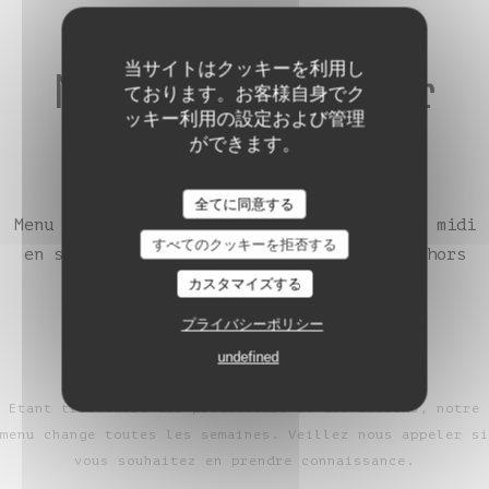
当サイトはクッキーを利用し
Menu Déjeuner
ております。お客様自身でク
ッキー利用の設定および管理
35€
ができます。
全てに同意する
Auberge de Monceaux
Menu entrée, plat & dessert, uniquement le midi
すべてのクッキーを拒否する
en semaine (mercredi, jeudi et vendredi) hors
jours fériés
カスタマイズする
プライバシーポリシー
undefined
Etant tributaire des producteurs et des saisons, notre
menu change toutes les semaines. Veillez nous appeler si
vous souhaitez en prendre connaissance.