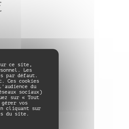
€
es
sur ce site,
rsonnel. Les
és par défaut.
t. Ces cookies
l'audience du
éseaux sociaux)
uez sur « Tout
 gérer vos
en cliquant sur
es du site.
€