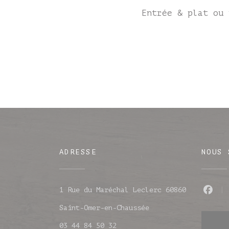
Entrée & plat ou 
ADRESSE
NOUS 
1 Rue du Maréchal Leclerc 60860
Fac
((ouvre une nouvell
Saint-Omer-en-Chaussée
03 44 84 50 32