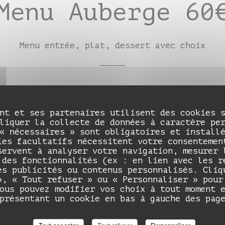
Menu Auberge 60
Menu entrée, plat, dessert avec choix
s produits sont bio ou raisonnés & issus de fermes local
nt et ses partenaires utilisent des cookies 
liquer la collecte de données à caractère pe
« nécessaires » sont obligatoires et install
ies facultatifs nécessitent votre consentemen
servent à analyser votre navigation, mesurer 
 des fonctionnalités (ex : en lien avec les r
es publicités ou contenus personnalisés. Cliq
», « Tout refuser » ou « Personnaliser » pour
Auberge de Monceaux
ous pouvez modifier vos choix à tout moment 
présentant un cookie en bas à gauche des pag
Menu Déjeuner 35