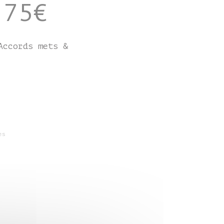
 75€
Accords mets &
es