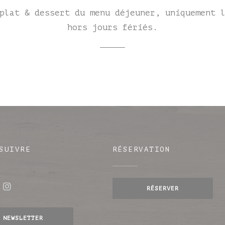
plat & dessert du menu déjeuner, uniquement 
hors jours fériés.
SUIVRE
RÉSERVATION
RÉSERVER
ebook ((ouvre une nouvelle fenêtre))
Instagram ((ouvre une nouvelle fenêtre)
e fenêtre))
NEWSLETTER