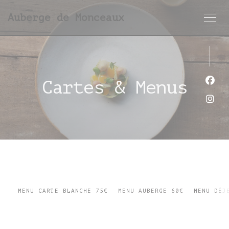
Personnalisation de vos choix en matière de cookies
Auberge de Monceaux
Cartes & Menus
Face
Inst
MENU CARTE BLANCHE 75€
MENU AUBERGE 60€
MENU DÉJ