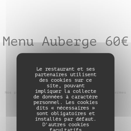
Menu Auberge 60€
Menu entrée, plat, dessert avec choix
Le restaurant et ses
partenaires utilisent
des cookies sur ce
site, pouvant
impliquer la collecte
Nos produits sont bio ou raisonnés & issus de fermes
de données à caractère
locales
personnel. Les cookies
dits « nécessaires »
sont obligatoires et
installés par défaut.
D'autres cookies
facultatifs