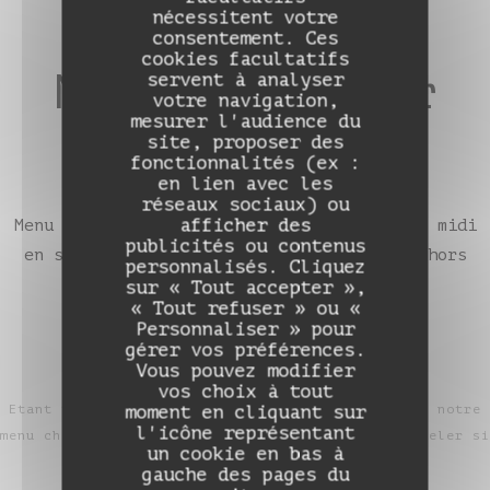
nécessitent votre
consentement. Ces
cookies facultatifs
Menu Déjeuner
servent à analyser
votre navigation,
mesurer l'audience du
35€
site, proposer des
fonctionnalités (ex :
en lien avec les
réseaux sociaux) ou
afficher des
Menu entrée, plat & dessert, uniquement le midi
Auberge de Monceaux
publicités ou contenus
en semaine (mercredi, jeudi et vendredi) hors
personnalisés. Cliquez
jours fériés
sur « Tout accepter »,
« Tout refuser » ou «
Personnaliser » pour
gérer vos préférences.
Vous pouvez modifier
vos choix à tout
Etant tributaire des producteurs et des saisons, notre
moment en cliquant sur
l'icône représentant
menu change toutes les semaines. Veillez nous appeler si
un cookie en bas à
vous souhaitez en prendre connaissance.
gauche des pages du