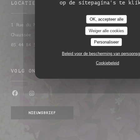
op de sitepagina's te kli
LOCATIE
OK, accepteer alle
1 Rue du Maréchal Leclerc 60860 Saint-Omer-en-
Weiger alle cookies
((opent in een nieuw venster))
Chaussée
Personaliseer
03 44 84 50 32
Beleid voor de bescherming van persoons
Cookiebeleid
VOLG ONS
Facebook ((opent in een nieuw venste
Instagram ((opent in een nieuw 
NIEUWSBRIEF