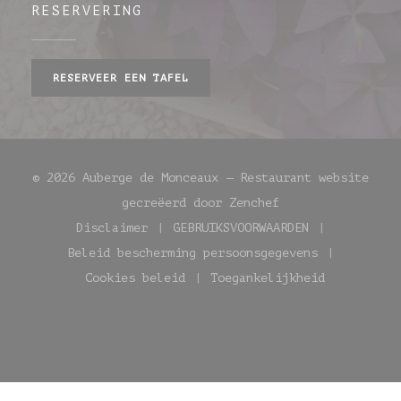
RESERVERING
RESERVEER EEN TAFEL
© 2026 Auberge de Monceaux — Restaurant website
((opent in een ni
gecreëerd door
Zenchef
Disclaimer
GEBRUIKSVOORWAARDEN
((opent in een nieuw venster))
((opent in een nieuw
Beleid bescherming persoonsgegevens
((opent in een nieuw venste
Cookies beleid
Toegankelijkheid
((opent in een nieuw venster))
((opent in een nie