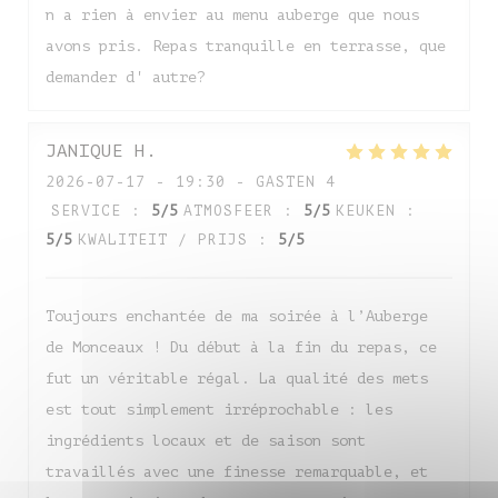
n a rien à envier au menu auberge que nous
avons pris. Repas tranquille en terrasse, que
demander d' autre?
JANIQUE
H
2026-07-17
- 19:30 - GASTEN 4
SERVICE
:
5
/5
ATMOSFEER
:
5
/5
KEUKEN
:
5
/5
KWALITEIT / PRIJS
:
5
/5
Toujours enchantée de ma soirée à l’Auberge
de Monceaux ! Du début à la fin du repas, ce
fut un véritable régal. La qualité des mets
est tout simplement irréprochable : les
ingrédients locaux et de saison sont
travaillés avec une finesse remarquable, et