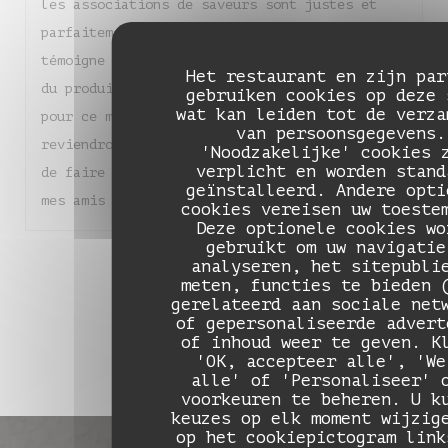
les associations de saveurs sont justes et
parfaitement équilibrées. Chaque assiette
témoigne d'un réel savoir-faire et d'un amour
Het restaurant en zijn par
du produit. Un grand bravo à toute l'équipe
gebruiken cookies op deze 
wat kan leiden tot de verza
pour ce moment de pure gourmandise. Nous
van persoonsgegevens.
reviendrons sans hésiter et je suis heureuse
'Noodzakelijke' cookies 
verplicht en worden stand
de faire découvrir ce magnifique endroit à
geïnstalleerd. Andere opti
mes amis !
cookies vereisen uw toeste
Deze optionele cookies wo
gebruikt om uw navigatie
1
analyseren, het sitepubli
2
3
meten, functies te bieden 
gerelateerd aan sociale net
of gepersonaliseerde advert
of inhoud weer te geven. K
'OK, accepteer alle', 'We
alle' of 'Personaliseer' 
voorkeuren te beheren. U k
keuzes op elk moment wijzig
op het cookiepictogram link