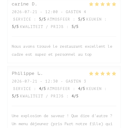
carine
D
2026-07-21
- 12:00 - GASTEN 4
SERVICE
:
5
/5
ATMOSFEER
:
5
/5
KEUKEN
:
5
/5
KWALITEIT / PRIJS
:
5
/5
Nous avons trouvé le restaurant excellent le
cadre est super et personnel au top
Auberge de Monceaux
Philippe
L
2026-07-21
- 12:30 - GASTEN 3
SERVICE
:
4
/5
ATMOSFEER
:
4
/5
KEUKEN
:
5
/5
KWALITEIT / PRIJS
:
4
/5
Une explosion de saveur ! Que dire d'autre ?
Un menu déjeuner (pris Part notre fille) qui