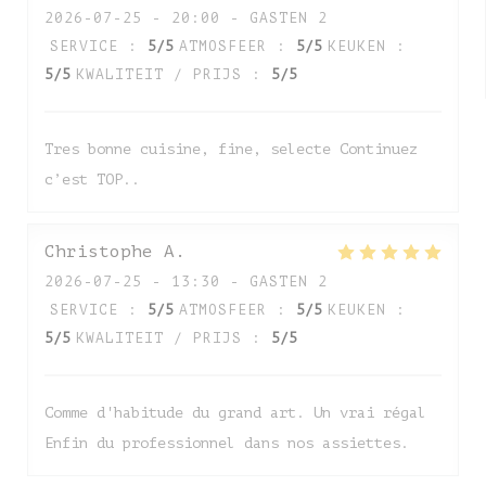
2026-07-25
- 20:00 - GASTEN 2
SERVICE
:
5
/5
ATMOSFEER
:
5
/5
KEUKEN
:
5
/5
KWALITEIT / PRIJS
:
5
/5
Tres bonne cuisine, fine, selecte Continuez
c’est TOP..
Christophe
A
2026-07-25
- 13:30 - GASTEN 2
SERVICE
:
5
/5
ATMOSFEER
:
5
/5
KEUKEN
:
5
/5
KWALITEIT / PRIJS
:
5
/5
Comme d'habitude du grand art. Un vrai régal
Enfin du professionnel dans nos assiettes.