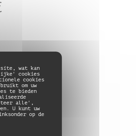
€
es
 site, wat kan
lijke' cookies
tionele cookies
ebruikt om uw
ies te bieden
aliseerde
pteer alle',
ren. U kunt uw
inksonder op de
€