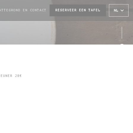
ATTEGROND EN CONTACT
RESERVEER EEN TAFEL
NL
NT IN EEN NIEUW VENSTER))
Face
Inst
JEUNER 28€