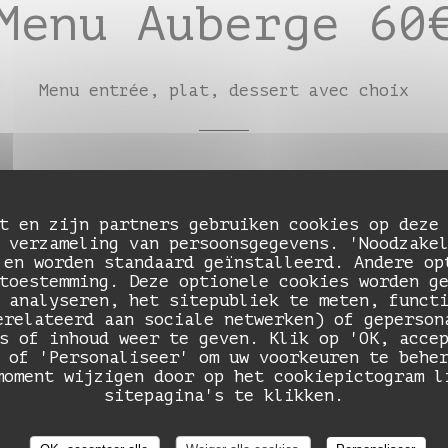
Menu Auberge 60
Menu entrée, plat, dessert avec choix
s produits sont bio ou raisonnés & issus de fermes local
t en zijn partners gebruiken cookies op deze
 verzameling van persoonsgegevens. 'Noodzake
 en worden standaard geïnstalleerd. Andere op
toestemming. Deze optionele cookies worden g
 analyseren, het sitepubliek te meten, funct
erelateerd aan sociale netwerken) of geperson
s of inhoud weer te geven. Klik op 'OK, acce
 of 'Personaliseer' om uw voorkeuren te behe
Auberge de Monceaux
moment wijzigen door op het cookiepictogram l
sitepagina's te klikken.
Menu Déjeuner 35