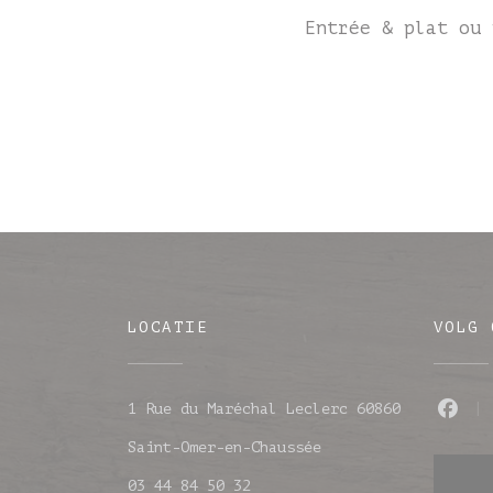
Entrée & plat ou 
LOCATIE
VOLG 
1 Rue du Maréchal Leclerc 60860
Fac
((opent in een nieu
Saint-Omer-en-Chaussée
03 44 84 50 32