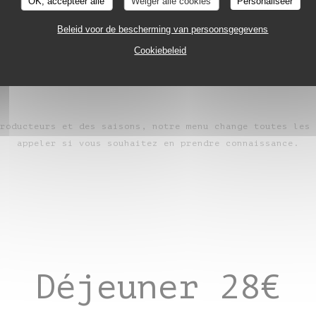
OK, accepteer alle
Weiger alle cookies
Personaliseer
t & dessert, uniquement le midi en semaine (m
Beleid voor de bescherming van persoonsgegevens
vendredi) hors jours fériés
Cookiebeleid
roducteurs et des saisons, notre menu change toutes les 
appeler si vous souhaitez en prendre connaissance.
Déjeuner 28€