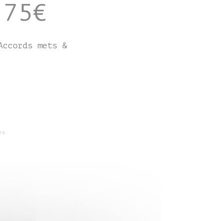
 75€
Accords mets &
es