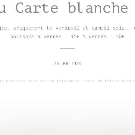
u Carte blanche
gle, uniquement le vendredi et samedi soir.. 
boissons 3 verres : 35€ 5 verres : 50€
75,00 EUR
os produits sont bio ou raisonnés, issus de fermes local