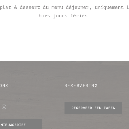
plat & dessert du menu déjeuner, uniquement 
hors jours fériés.
ONS
RESERVERING
RESERVEER EEN TAFEL
ebook ((opent in een nieuw venster))
Instagram ((opent in een nieuw venster)
w venster))
NIEUWSBRIEF