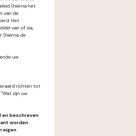
leid (hierna het
n van de
oerd. Het
del van of via,
r (hierna de
fende uw
teraard richten tot
"Wat zijn uw
d en beschreven
rant worden
n eigen