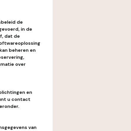
beleid de
evoerd, in de
, dat de
softwareoplossing
 kan beheren en
eservering,
rmatie over
plichtingen en
unt u contact
eronder.
onsgegevens van