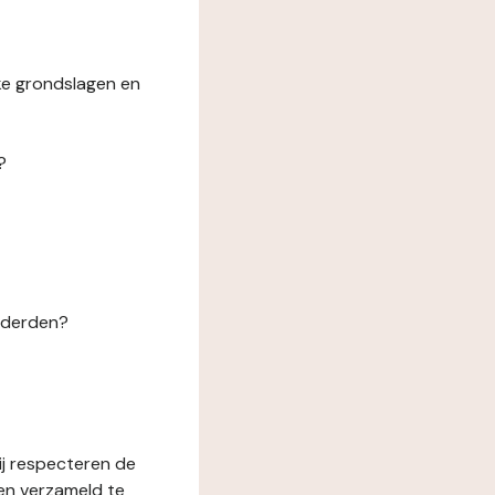
ke grondslagen en
?
n derden?
ij respecteren de
en verzameld te