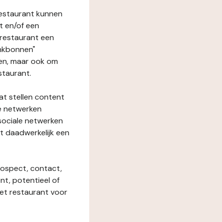
restaurant kunnen
t en/of een
t restaurant een
enkbonnen"
den, maar ook om
staurant.
at stellen content
ze netwerken
 sociale netwerken
t daadwerkelijk een
rospect, contact,
ent, potentieel of
het restaurant voor