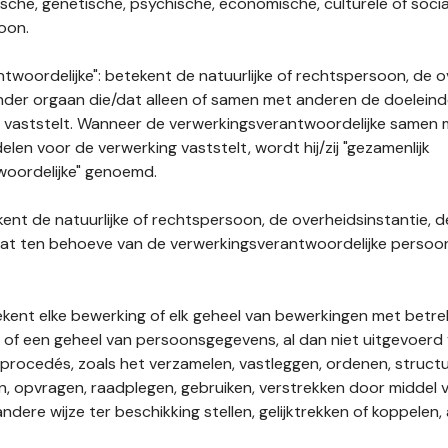
gische, genetische, psychische, economische, culturele of socia
soon.
twoordelijke": betekent de natuurlijke of rechtspersoon, de o
ander orgaan die/dat alleen of samen met anderen de doelein
 vaststelt. Wanneer de verwerkingsverantwoordelijke samen
len voor de verwerking vaststelt, wordt hij/zij "gezamenlijk
woordelijke" genoemd.
kent de natuurlijke of rechtspersoon, de overheidsinstantie, d
dat ten behoeve van de verwerkingsverantwoordelijke perso
tekent elke bewerking of elk geheel van bewerkingen met betre
f een geheel van persoonsgegevens, al dan niet uitgevoerd 
rocedés, zoals het verzamelen, vastleggen, ordenen, structu
en, opvragen, raadplegen, gebruiken, verstrekken door middel
ndere wijze ter beschikking stellen, gelijktrekken of koppelen