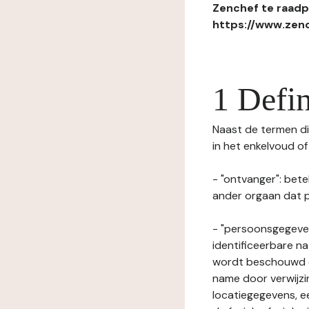
Zenchef te raadpl
https://www.zenc
1 Defin
Naast de termen die
in het enkelvoud o
- "ontvanger": bete
ander orgaan dat p
- "persoonsgegeven
identificeerbare na
wordt beschouwd ee
name door verwijzi
locatiegegevens, ee