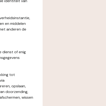
le identiteit van
verheidsinstantie,
den en middelen
 met anderen de
e dienst of enig
onsgegevens
kking tot
via
reren, opslaan,
 van doorzending,
, afschermen, wissen