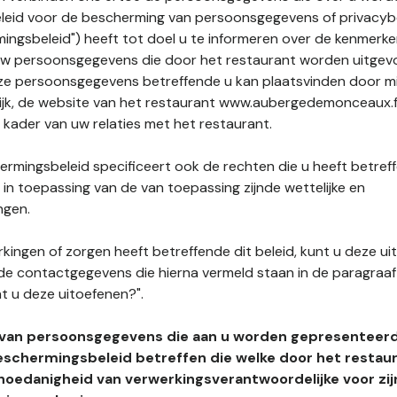
leid voor de bescherming van persoonsgegevens of privacybe
ngsbeleid") heeft tot doel u te informeren over de kenmerke
uw persoonsgegevens die door het restaurant worden uitgev
e persoonsgegevens betreffende u kan plaatsvinden door mid
lijk, de website van het restaurant www.aubergedemonceaux.f
t kader van uw relaties met het restaurant.
rmingsbeleid specificeert ook de rechten die u heeft betref
n toepassing van de van toepassing zijnde wettelijke en
ngen.
kingen of zorgen heeft betreffende dit beleid, kunt u deze ui
de contactgegevens die hierna vermeld staan in de paragraaf 
t u deze uitoefenen?".
 van persoonsgegevens die aan u worden gepresenteer
eschermingsbeleid betreffen die welke door het restau
hoedanigheid van verwerkingsverantwoordelijke voor zij