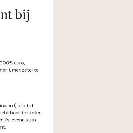
nt bij
 000€ euro,
r ), met zetel te
nieerd), die tot
schikbaar te stellen
u's, evenals zijn
nt.