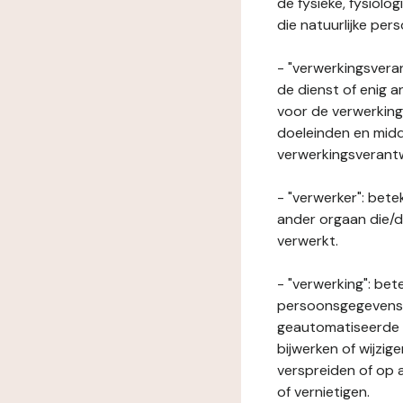
de fysieke, fysiolo
die natuurlijke per
- "verwerkingsveran
de dienst of enig 
voor de verwerking
doeleinden en midde
verwerkingsverant
- "verwerker": bete
ander orgaan die/
verwerkt.
- "verwerking": be
persoonsgegevens o
geautomatiseerde p
bijwerken of wijzig
verspreiden of op a
of vernietigen.