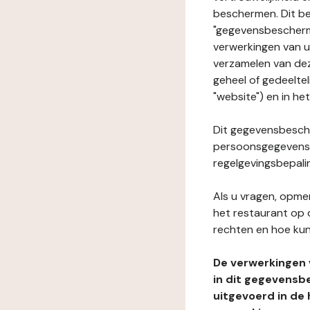
beschermen. Dit be
"gegevensbeschermi
verwerkingen van 
verzamelen van dez
geheel of gedeelte
"website") en in he
Dit gegevensbesche
persoonsgegevens i
regelgevingsbepali
Als u vragen, opmer
het restaurant op 
rechten en hoe kun
De verwerkingen
in dit gegevensb
uitgevoerd in de 