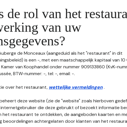
s de rol van het restaura
werking van uw
nsgegevens?
 Auberge de Monceaux (aangeduid als het "restaurant" in dit
gsbeleid) is een -, met een maatschappelijk kapitaal van 10
de Kamer van Koophandel onder nummer 909133860 (KvK-numme
sée, BTW-nummer: -, tel: -, email: -.
ie over het restaurant,
wettelijke vermeldingen
.
beheert deze website (zie de "website" zoals hierboven gedefi
 internetgebruiker die deze gebruikt of bezoekt informatie be
an het restaurant te ontdekken, de aangeboden kaarten en men
nog beoordelingen achtergelaten door klanten van het restaura