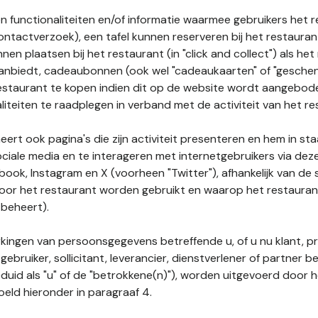
n functionaliteiten en/of informatie waarmee gebruikers het 
ontactverzoek), een tafel kunnen reserveren bij het restauran
nnen plaatsen bij het restaurant (in "click and collect") als he
 aanbiedt, cadeaubonnen (ook wel "cadeaukaarten" of "gesch
estaurant te kopen indien dit op de website wordt aangebo
liteiten te raadplegen in verband met de activiteit van het re
ert ook pagina's die zijn activiteit presenteren en hem in sta
ociale media en te interageren met internetgebruikers via de
book, Instagram en X (voorheen "Twitter"), afhankelijk van de
door het restaurant worden gebruikt en waarop het restauran
 beheert).
ingen van persoonsgegevens betreffende u, of u nu klant, p
gebruiker, sollicitant, leverancier, dienstverlener of partner b
duid als "u" of de "betrokkene(n)"), worden uitgevoerd door 
eld hieronder in paragraaf 4.