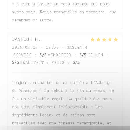
n a rien à envier au menu auberge que nous
avons pris. Repas tranquille en terrasse, que
demander d' autre?
JANIQUE
H
2026-07-17
- 19:30 - GASTEN 4
SERVICE
:
5
/5
ATMOSFEER
:
5
/5
KEUKEN
:
5
/5
KWALITEIT / PRIJS
:
5
/5
Toujours enchantée de ma soirée à l’Auberge
de Monceaux ! Du début à la fin du repas, ce
fut un véritable régal. La qualité des mets
est tout simplement irréprochable : les
ingrédients locaux et de saison sont
travaillés avec une finesse remarquable, et