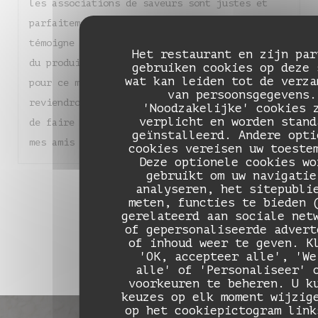
les associations de saveurs sont justes et
parfaitement équilibrées. Chaque assiette
témoigne d'un réel savoir-faire et d'un amour
Het restaurant en zijn par
du produit. Un grand bravo à toute l'équipe
gebruiken cookies op deze 
wat kan leiden tot de verza
pour ce moment de pure gourmandise. Nous
van persoonsgegevens.
reviendrons sans hésiter et je suis heureuse
'Noodzakelijke' cookies 
verplicht en worden stand
de faire découvrir ce magnifique endroit à
geïnstalleerd. Andere opti
mes amis !
cookies vereisen uw toeste
Deze optionele cookies wo
gebruikt om uw navigatie
1
analyseren, het sitepubli
2
3
meten, functies te bieden 
gerelateerd aan sociale net
of gepersonaliseerde advert
of inhoud weer te geven. K
'OK, accepteer alle', 'We
alle' of 'Personaliseer' 
voorkeuren te beheren. U k
keuzes op elk moment wijzig
op het cookiepictogram link