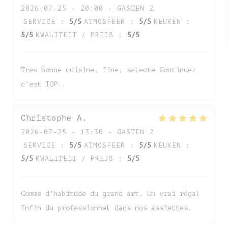
2026-07-25
- 20:00 - GASTEN 2
SERVICE
:
5
/5
ATMOSFEER
:
5
/5
KEUKEN
:
5
/5
KWALITEIT / PRIJS
:
5
/5
Tres bonne cuisine, fine, selecte Continuez
c’est TOP..
Christophe
A
2026-07-25
- 13:30 - GASTEN 2
SERVICE
:
5
/5
ATMOSFEER
:
5
/5
KEUKEN
:
5
/5
KWALITEIT / PRIJS
:
5
/5
Comme d'habitude du grand art. Un vrai régal
Enfin du professionnel dans nos assiettes.