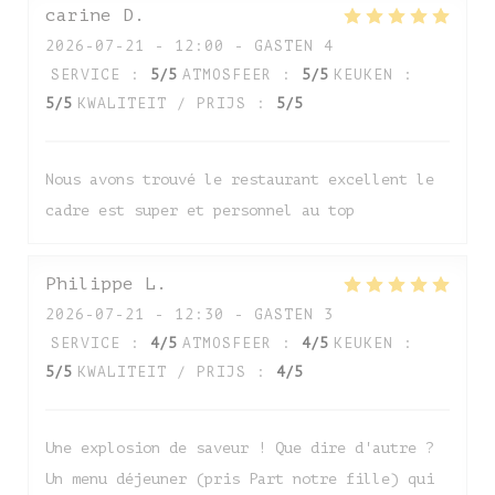
carine
D
2026-07-21
- 12:00 - GASTEN 4
SERVICE
:
5
/5
ATMOSFEER
:
5
/5
KEUKEN
:
5
/5
KWALITEIT / PRIJS
:
5
/5
Nous avons trouvé le restaurant excellent le
cadre est super et personnel au top
Auberge de Monceaux
Philippe
L
2026-07-21
- 12:30 - GASTEN 3
SERVICE
:
4
/5
ATMOSFEER
:
4
/5
KEUKEN
:
5
/5
KWALITEIT / PRIJS
:
4
/5
Une explosion de saveur ! Que dire d'autre ?
Un menu déjeuner (pris Part notre fille) qui