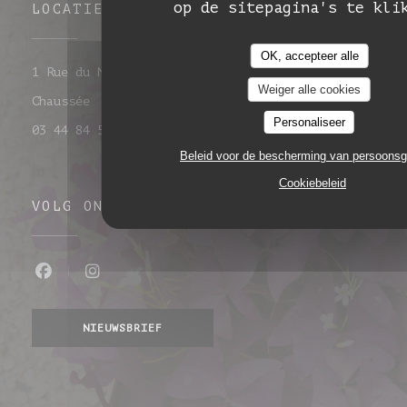
op de sitepagina's te kli
LOCATIE
OK, accepteer alle
1 Rue du Maréchal Leclerc 60860 Saint-Omer-en-
Weiger alle cookies
((opent in een nieuw venster))
Chaussée
Personaliseer
03 44 84 50 32
Beleid voor de bescherming van persoons
Cookiebeleid
VOLG ONS
Facebook ((opent in een nieuw venste
Instagram ((opent in een nieuw 
NIEUWSBRIEF