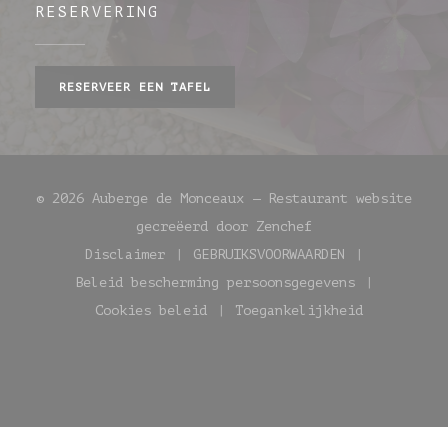
RESERVERING
RESERVEER EEN TAFEL
© 2026 Auberge de Monceaux — Restaurant website
((opent in een ni
gecreëerd door
Zenchef
Disclaimer
GEBRUIKSVOORWAARDEN
((opent in een nieuw venster))
((opent in een nieuw
Beleid bescherming persoonsgegevens
((opent in een nieuw venste
Cookies beleid
Toegankelijkheid
((opent in een nieuw venster))
((opent in een nie