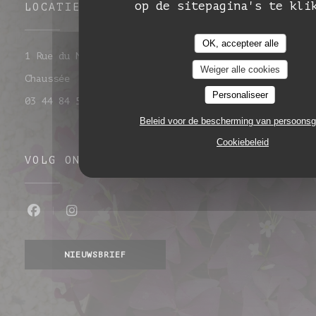
op de sitepagina's te kli
LOCATIE
OK, accepteer alle
1 Rue du Maréchal Leclerc 60860 Saint-Omer-en-
Weiger alle cookies
((opent in een nieuw venster))
Chaussée
Personaliseer
03 44 84 50 32
Beleid voor de bescherming van persoons
Cookiebeleid
VOLG ONS
Facebook ((opent in een nieuw venste
Instagram ((opent in een nieuw 
NIEUWSBRIEF