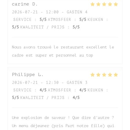
carine
D
2026-07-21
- 12:00 - GASTEN 4
SERVICE
:
5
/5
ATMOSFEER
:
5
/5
KEUKEN
:
5
/5
KWALITEIT / PRIJS
:
5
/5
Nous avons trouvé le restaurant excellent le
cadre est super et personnel au top
Auberge de Monceaux
Philippe
L
2026-07-21
- 12:30 - GASTEN 3
SERVICE
:
4
/5
ATMOSFEER
:
4
/5
KEUKEN
:
5
/5
KWALITEIT / PRIJS
:
4
/5
Une explosion de saveur ! Que dire d'autre ?
Un menu déjeuner (pris Part notre fille) qui