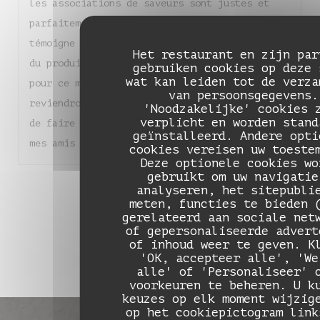
les associations de saveurs sont justes et
parfaitement équilibrées. Chaque assiette
témoigne d'un réel savoir-faire et d'un amour
Het restaurant en zijn par
du produit. Un grand bravo à toute l'équipe
gebruiken cookies op deze 
wat kan leiden tot de verza
pour ce moment de pure gourmandise. Nous
van persoonsgegevens.
reviendrons sans hésiter et je suis heureuse
'Noodzakelijke' cookies 
verplicht en worden stand
de faire découvrir ce magnifique endroit à
geïnstalleerd. Andere opti
mes amis !
cookies vereisen uw toeste
Deze optionele cookies wo
gebruikt om uw navigatie
1
analyseren, het sitepubli
2
3
meten, functies te bieden 
gerelateerd aan sociale net
of gepersonaliseerde advert
of inhoud weer te geven. K
'OK, accepteer alle', 'We
alle' of 'Personaliseer' 
voorkeuren te beheren. U k
keuzes op elk moment wijzig
op het cookiepictogram link