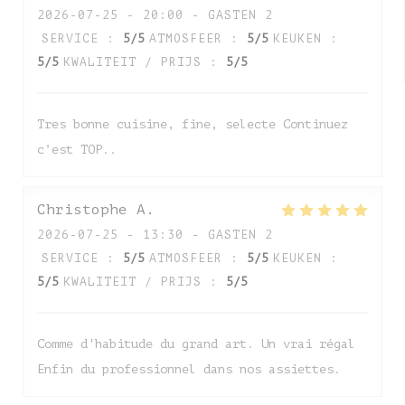
2026-07-25
- 20:00 - GASTEN 2
SERVICE
:
5
/5
ATMOSFEER
:
5
/5
KEUKEN
:
5
/5
KWALITEIT / PRIJS
:
5
/5
Tres bonne cuisine, fine, selecte Continuez
c’est TOP..
Christophe
A
2026-07-25
- 13:30 - GASTEN 2
SERVICE
:
5
/5
ATMOSFEER
:
5
/5
KEUKEN
:
5
/5
KWALITEIT / PRIJS
:
5
/5
Comme d'habitude du grand art. Un vrai régal
Enfin du professionnel dans nos assiettes.