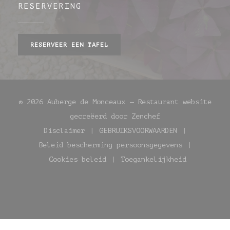
RESERVERING
RESERVEER EEN TAFEL
© 2026 Auberge de Monceaux — Restaurant website
((opent in een ni
gecreëerd door
Zenchef
Disclaimer
GEBRUIKSVOORWAARDEN
((opent in een nieuw venster))
((opent in een nieuw
Beleid bescherming persoonsgegevens
((opent in een nieuw venste
Cookies beleid
Toegankelijkheid
((opent in een nieuw venster))
((opent in een nie