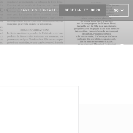
KLER
KART OG KONTAKT
BESTILL ET BORD
NO
((ÅPNER I ET NYTT VINDU))
Faceb
Insta