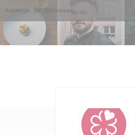
Panel for informasjonskapsler
Auberge de Monceaux