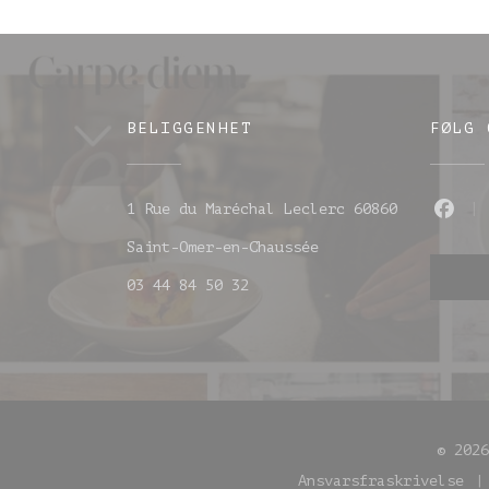
BELIGGENHET
FØLG 
1 Rue du Maréchal Leclerc 60860
Fac
((åpner i et nytt v
Saint-Omer-en-Chaussée
03 44 84 50 32
© 202
Ansvarsfraskrivelse