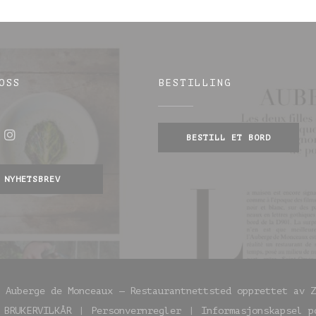
OSS
BESTILLING
BESTILL ET BORD
ebook ((åpner i et nytt vindu))
Instagram ((åpner i et nytt vindu))
indu))
NYHETSBREV
6 Auberge de Monceaux — Restaurantnettsted opprettet av
Z
BRUKERVILKÅR
Personvernregler
Informasjonskapsel p