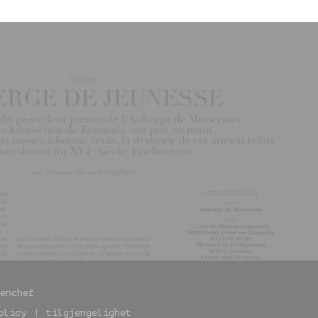
((åpner i et nytt vindu))
enchef
olicy
tilgjengelighet