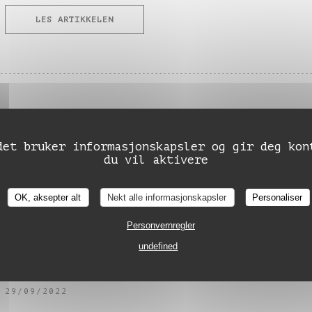
((ÅPNER I ET NYTT VINDU))
LES ARTIKKELEN
L'AVIS DU GAULT ET MILLAU
15/03/2023
det bruker informasjonskapsler og gir deg kon
du vil aktivere
((ÅPNER I ET NYTT VINDU))
LES ARTIKKELEN
Auberge de Monceaux
OK, aksepter alt
Nekt alle informasjonskapsler
Personaliser
Personvernregler
undefined
LE NOUVEAU DÉPART DE L'AUBERGE DE MONCEAUX
29/09/2022