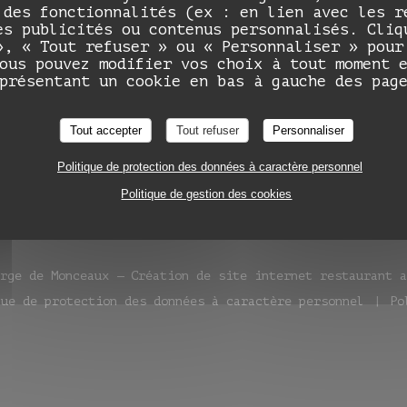
SUIVRE
RÉSERVATION
 des fonctionnalités (ex : en lien avec les r
es publicités ou contenus personnalisés. Cliq
», « Tout refuser » ou « Personnaliser » pour
Auberge de Monceaux
ous pouvez modifier vos choix à tout moment 
RÉSERVER
présentant un cookie en bas à gauche des pag
ebook ((ouvre une nouvelle fenêtre))
Instagram ((ouvre une nouvelle fenêtre)
e fenêtre))
Tout accepter
Tout refuser
Personnaliser
NEWSLETTER
Politique de protection des données à caractère personnel
Politique de gestion des cookies
erge de Monceaux — Création de site internet restaurant 
que de protection des données à caractère personnel
Po
nêtre))
e nouvelle fenêtre))
((ouvre une nouvelle fenêtre))