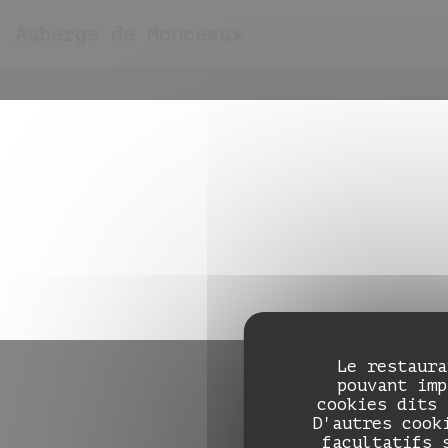
Personnalisation de vos choix en matière de cooki
Auberge de Monceaux
Le restaura
pouvant imp
cookies dits 
D'autres cook
facultatifs 