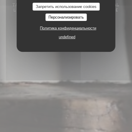
TABLE DE CAMPAGNE
1 RUE DU MARÉCHAL
Запретить использование cookies
LECLERC 60860 SAINT-OMER-EN-CHAUSSÉE
Персонализировать
Политика конфиденциальности
undefined