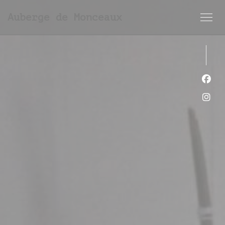
Cookie管理面板
Auberge de Monceaux
Fac
Ins