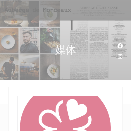
Cookie管理面板
Auberge de Monceaux
媒体
Fac
Ins