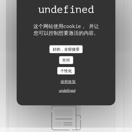
这个网站使用cookie， 并让
您可以控制想要激活的内容。
L'AVIS DU GAULT ET MILLAU
2023/03/15
Auberge de Monceaux
好的，全部接受
禁用
((在新窗口中打开))
阅读文章
个性化
保密政策
undefined