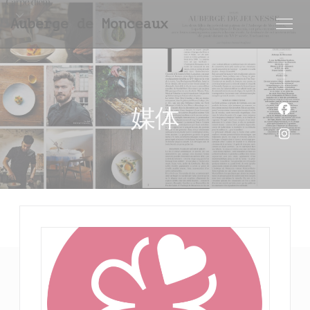
Cookie管理面板
Auberge de Monceaux
媒体
Fac
Ins