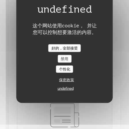
这个网站使用cookie， 并让
您可以控制想要激活的内容。
L'AVIS DU GAULT ET MILLAU
2023/03/15
Auberge de Monceaux
好的，全部接受
禁用
((在新窗口中打开))
阅读文章
个性化
保密政策
undefined