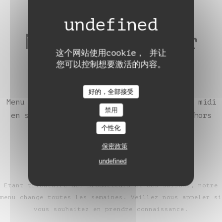
Menu Déjeuner
这个网站使用cookie， 并让
35€
您可以控制想要激活的内容。
Auberge de Monceaux
好的，全部接受
Menu entrée, plat & dessert, uniquement le midi
禁用
en semaine (mercredi, jeudi et vendredi) hors
个性化
jours fériés
保密政策
undefined
Etant tributaire des producteurs et des saisons, notre
menu change toutes les semaines. Veillez nous appeler si
vous souhaitez en prendre connaissance.