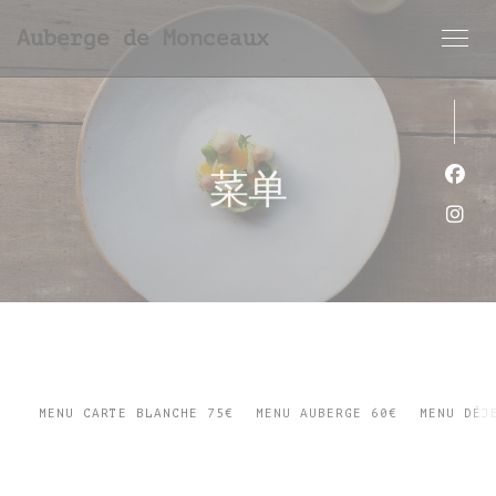
Cookie管理面板
Auberge de Monceaux
菜单
Fac
Ins
MENU CARTE BLANCHE 75€
MENU AUBERGE 60€
MENU DÉJ