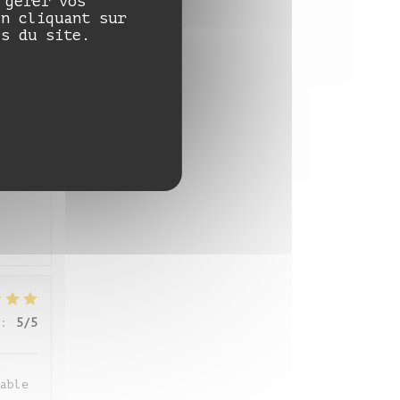
 gérer vos
:
5
/5
en cliquant sur
es du site.
:
4
/5
:
5
/5
able