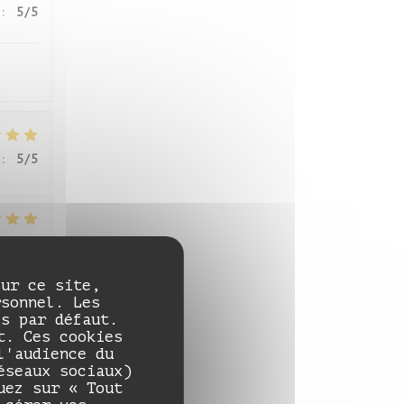
:
5
/5
:
5
/5
:
5
/5
sur ce site,
rsonnel. Les
és par défaut.
:
5
/5
t. Ces cookies
l'audience du
éseaux sociaux)
uez sur « Tout