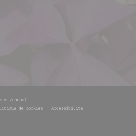
)
((ouvre une nouvelle fenêtre))
avec
Zenchef
litique de cookies
Accessibilite
((ouvre une nouvelle fenêtre))
((ouvre une nouvelle fenêtre