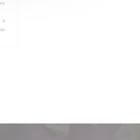
nt
 à
de