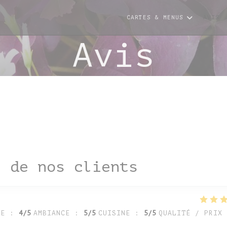
es
CARTES & MENUS
AVIS
Avis
s de nos clients
CE
:
4
/5
AMBIANCE
:
5
/5
CUISINE
:
5
/5
QUALITÉ / PRIX