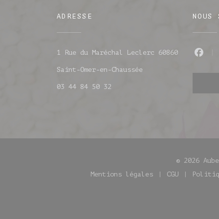
ADRESSE
NOUS 
1 Rue du Maréchal Leclerc 60860
Fac
((ouvre une nouvell
Saint-Omer-en-Chaussée
03 44 84 50 32
© 2026 Aub
Mentions légales
CGU
Politi
((ouvre une nouvelle fe
((ouvre un