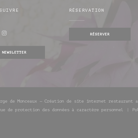
SUIVRE
RÉSERVATION
RÉSERVER
ebook ((ouvre une nouvelle fenêtre))
Instagram ((ouvre une nouvelle fenêtre)
e fenêtre))
NEWSLETTER
erge de Monceaux — Création de site internet restaurant 
que de protection des données à caractère personnel
Po
nêtre))
e nouvelle fenêtre))
((ouvre une nouvelle fenêtre))