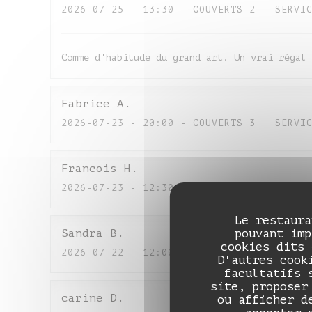
2026-07-25
- 13:30 - COUVERTS 2
SERVI
Comme d'habitude du grand art. Un vrai régal 
Fabrice
A
2026-07-23
- 20:00 - COUVERTS 3
SERVI
Francois
H
2026-07-23
- 12:30 - COUVERTS 2
SERVI
Le restaura
pouvant imp
Sandra
B
cookies dits 
2026-07-22
- 12:00 - COUVERTS 5
SERVI
D'autres cook
facultatifs 
site, proposer
carine
D
ou afficher d