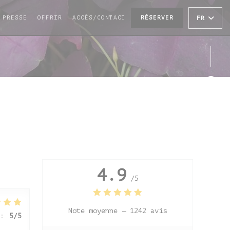
((OUVRE UNE NOUVELLE FENÊTRE))
PRESSE
OFFRIR
ACCÈS/CONTACT
RÉSERVER
FR
Face
Inst
4.9
/5
Note moyenne —
1242 avis
:
5
/5