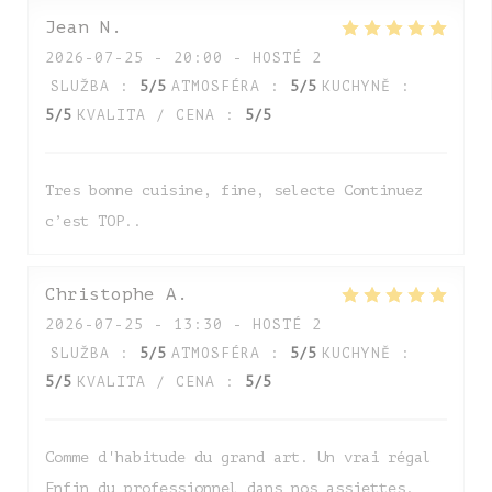
Jean
N
2026-07-25
- 20:00 - HOSTÉ 2
SLUŽBA
:
5
/5
ATMOSFÉRA
:
5
/5
KUCHYNĚ
:
5
/5
KVALITA / CENA
:
5
/5
Tres bonne cuisine, fine, selecte Continuez
c’est TOP..
Christophe
A
2026-07-25
- 13:30 - HOSTÉ 2
SLUŽBA
:
5
/5
ATMOSFÉRA
:
5
/5
KUCHYNĚ
:
5
/5
KVALITA / CENA
:
5
/5
Comme d'habitude du grand art. Un vrai régal
Enfin du professionnel dans nos assiettes.