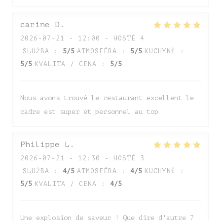
carine
D
2026-07-21
- 12:00 - HOSTÉ 4
SLUŽBA
:
5
/5
ATMOSFÉRA
:
5
/5
KUCHYNĚ
:
5
/5
KVALITA / CENA
:
5
/5
Nous avons trouvé le restaurant excellent le
cadre est super et personnel au top
Auberge de Monceaux
Philippe
L
2026-07-21
- 12:30 - HOSTÉ 3
SLUŽBA
:
4
/5
ATMOSFÉRA
:
4
/5
KUCHYNĚ
:
5
/5
KVALITA / CENA
:
4
/5
Une explosion de saveur ! Que dire d'autre ?