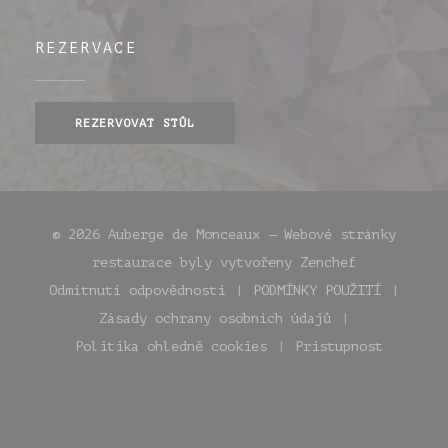
REZERVACE
REZERVOVAT STŮL
© 2026 Auberge de Monceaux — Webové stránky
((otevře se
restaurace byly vytvořeny
Zenchef
Odmítnutí odpovědnosti
PODMÍNKY POUŽITÍ
((otevře se v novém okně))
((otevře se v 
Zásady ochrany osobních údajů
((otevře se v novém okně))
Politika ohledně cookies
Pristupnost
((otevře se v novém okně))
((otevře se v