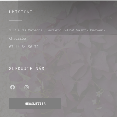
UMÍSTĚNÍ
1 Rue du Maréchal Leclerc 60860 Saint-Omer-en-
((otevře se v novém okně))
Chaussée
03 44 84 50 32
SLEDUJTE NÁS
Facebook ((otevře se v novém okně))
Instagram ((otevře se v novém o
NEWSLETTER