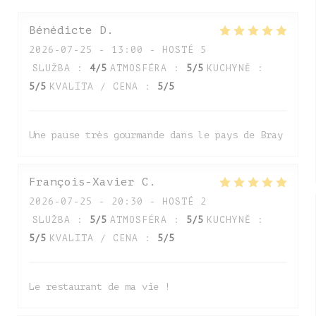
Bénédicte
D
2026-07-25
- 13:00 - HOSTÉ 5
SLUŽBA
:
4
/5
ATMOSFÉRA
:
5
/5
KUCHYNĚ
:
5
/5
KVALITA / CENA
:
5
/5
Une pause très gourmande dans le pays de Bray
François-Xavier
C
2026-07-25
- 20:30 - HOSTÉ 2
SLUŽBA
:
5
/5
ATMOSFÉRA
:
5
/5
KUCHYNĚ
:
5
/5
KVALITA / CENA
:
5
/5
Le restaurant de ma vie !