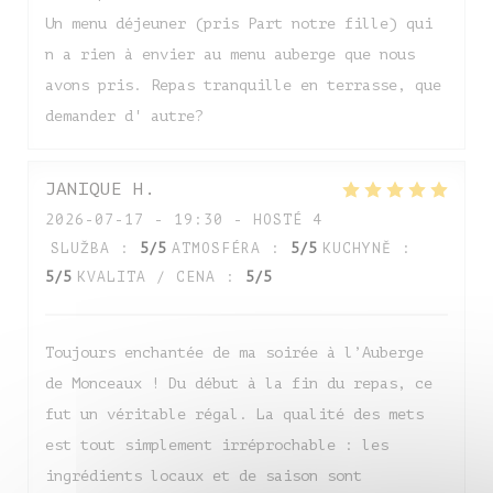
Un menu déjeuner (pris Part notre fille) qui
n a rien à envier au menu auberge que nous
avons pris. Repas tranquille en terrasse, que
demander d' autre?
JANIQUE
H
2026-07-17
- 19:30 - HOSTÉ 4
SLUŽBA
:
5
/5
ATMOSFÉRA
:
5
/5
KUCHYNĚ
:
5
/5
KVALITA / CENA
:
5
/5
Toujours enchantée de ma soirée à l’Auberge
de Monceaux ! Du début à la fin du repas, ce
fut un véritable régal. La qualité des mets
est tout simplement irréprochable : les
ingrédients locaux et de saison sont