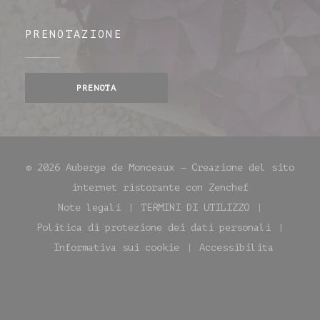
PRENOTAZIONE
PRENOTA
© 2026 Auberge de Monceaux — Creazione del sito
((apre una n
internet ristorante con
Zenchef
Note legali
TERMINI DI UTILIZZO
((apre una nuova finestra))
((apre una nuova fin
Politica di protezione dei dati personali
((apre una nuova finestra))
Informativa sui cookie
Accessibilita
((apre una nuova finestra))
((apre una nuo