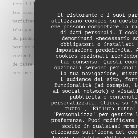
travaillés avec une finesse remarquable, et
les associations de saveurs sont justes et
Il ristorante e i suoi par
utilizzano cookies su questo
parfaitement équilibrées. Chaque assiette
che possono comportare la ra
témoigne d'un réel savoir-faire et d'un amour
di dati personali. I cook
denominati «necessari» s
du produit. Un grand bravo à toute l'équipe
obbligatori e installati 
pour ce moment de pure gourmandise. Nous
impostazione predefinita. 
cookies opzionali richiedo
reviendrons sans hésiter et je suis heureuse
tuo consenso. Questi cook
de faire découvrir ce magnifique endroit à
opzionali servono per anali
mes amis !
la tua navigazione, misur
l'audience del sito, forn
funzionalità (ad esempio, l
ai social network) o visual
1
2
3
pubblicità o contenuti
personalizzati. Clicca su 'A
tutto', 'Rifiuta tutto'
'Personalizza' per gestire 
preferenze. Puoi modificare 
scelte in qualsiasi mome
cliccando sull'icona del coo
basso a sinistra delle pagi