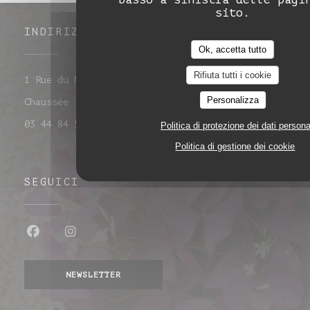
sito.
INDIRIZZO
Ok, accetta tutto
Rifiuta tutti i cookie
1 Rue du Maréchal Leclerc 60860 Saint-Omer-en-
Personalizza
((apre una nuova finestra))
Chaussée
03 44 84 50 32
Politica di protezione dei dati persona
Politica di gestione dei cookie
SEGUICI
Facebook ((apre una nuova finestra))
Instagram ((apre una nuova fine
NEWSLETTER