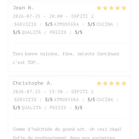
Jean
N
2026-07-25
- 20:00 - OSPITI 2
SERVIZIO
:
5
/5
ATMOSFERA
:
5
/5
CUCINA
:
5
/5
QUALITÀ / PREZZO
:
5
/5
Tres bonne cuisine, fine, selecte Continuez
c’est TOP..
Christophe
A
2026-07-25
- 13:30 - OSPITI 2
SERVIZIO
:
5
/5
ATMOSFERA
:
5
/5
CUCINA
:
5
/5
QUALITÀ / PREZZO
:
5
/5
Comme d'habitude du grand art. Un vrai régal
Enfin du professionnel dans nos assiettes.