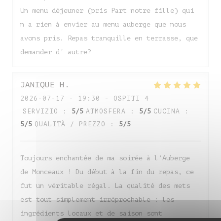
Un menu déjeuner (pris Part notre fille) qui
n a rien à envier au menu auberge que nous
avons pris. Repas tranquille en terrasse, que
demander d' autre?
JANIQUE
H
2026-07-17
- 19:30 - OSPITI 4
SERVIZIO
:
5
/5
ATMOSFERA
:
5
/5
CUCINA
:
5
/5
QUALITÀ / PREZZO
:
5
/5
Toujours enchantée de ma soirée à l’Auberge
de Monceaux ! Du début à la fin du repas, ce
fut un véritable régal. La qualité des mets
est tout simplement irréprochable : les
ingrédients locaux et de saison sont