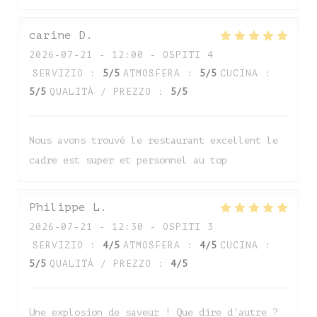
carine
D
2026-07-21
- 12:00 - OSPITI 4
SERVIZIO
:
5
/5
ATMOSFERA
:
5
/5
CUCINA
:
5
/5
QUALITÀ / PREZZO
:
5
/5
Nous avons trouvé le restaurant excellent le
cadre est super et personnel au top
Auberge de Monceaux
Philippe
L
2026-07-21
- 12:30 - OSPITI 3
SERVIZIO
:
4
/5
ATMOSFERA
:
4
/5
CUCINA
:
5
/5
QUALITÀ / PREZZO
:
4
/5
Une explosion de saveur ! Que dire d'autre ?