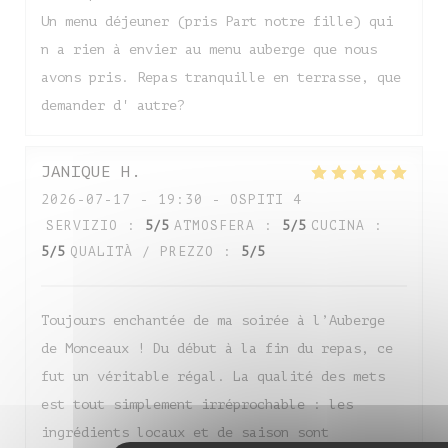
Un menu déjeuner (pris Part notre fille) qui
n a rien à envier au menu auberge que nous
avons pris. Repas tranquille en terrasse, que
demander d' autre?
JANIQUE
H
2026-07-17
- 19:30 - OSPITI 4
SERVIZIO
:
5
/5
ATMOSFERA
:
5
/5
CUCINA
:
5
/5
QUALITÀ / PREZZO
:
5
/5
Toujours enchantée de ma soirée à l’Auberge
de Monceaux ! Du début à la fin du repas, ce
fut un véritable régal. La qualité des mets
est tout simplement irréprochable : les
ingrédients locaux et de saison sont