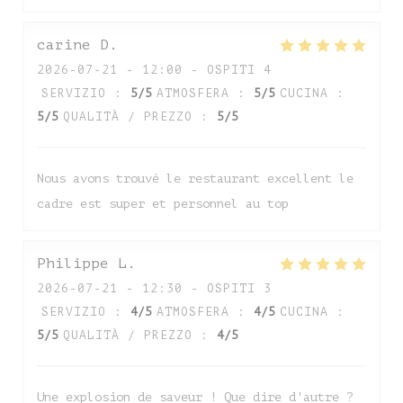
carine
D
2026-07-21
- 12:00 - OSPITI 4
SERVIZIO
:
5
/5
ATMOSFERA
:
5
/5
CUCINA
:
5
/5
QUALITÀ / PREZZO
:
5
/5
Nous avons trouvé le restaurant excellent le
cadre est super et personnel au top
Auberge de Monceaux
Philippe
L
2026-07-21
- 12:30 - OSPITI 3
SERVIZIO
:
4
/5
ATMOSFERA
:
4
/5
CUCINA
:
5
/5
QUALITÀ / PREZZO
:
4
/5
Une explosion de saveur ! Que dire d'autre ?