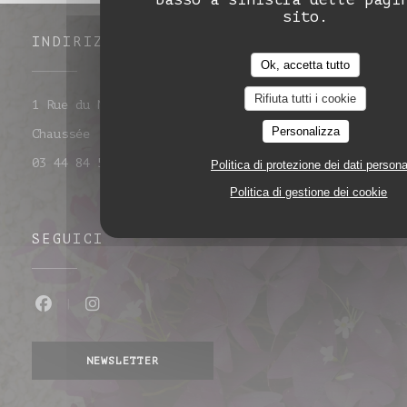
sito.
INDIRIZZO
Ok, accetta tutto
Rifiuta tutti i cookie
1 Rue du Maréchal Leclerc 60860 Saint-Omer-en-
Personalizza
((apre una nuova finestra))
Chaussée
03 44 84 50 32
Politica di protezione dei dati persona
Politica di gestione dei cookie
SEGUICI
Facebook ((apre una nuova finestra))
Instagram ((apre una nuova fine
NEWSLETTER