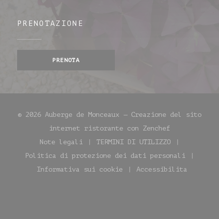
PRENOTAZIONE
PRENOTA
© 2026 Auberge de Monceaux — Creazione del sito
((apre una n
internet ristorante con
Zenchef
Note legali
TERMINI DI UTILIZZO
((apre una nuova finestra))
((apre una nuova fin
Politica di protezione dei dati personali
((apre una nuova finestra))
Informativa sui cookie
Accessibilita
((apre una nuova finestra))
((apre una nuo