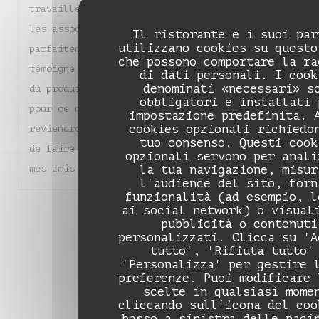
travaillés avec une finesse remarquable, et
les associations de saveurs sont justes et
Il ristorante e i suoi par
utilizzano cookies su questo
parfaitement équilibrées. Chaque assiette
che possono comportare la ra
témoigne d'un réel savoir-faire et d'un amour
di dati personali. I cook
denominati «necessari» s
du produit. Un grand bravo à toute l'équipe
obbligatori e installati 
pour ce moment de pure gourmandise. Nous
impostazione predefinita. 
cookies opzionali richiedo
reviendrons sans hésiter et je suis heureuse
tuo consenso. Questi cook
de faire découvrir ce magnifique endroit à
opzionali servono per anali
mes amis !
la tua navigazione, misur
l'audience del sito, forn
funzionalità (ad esempio, l
ai social network) o visual
1
2
3
pubblicità o contenuti
personalizzati. Clicca su 'A
tutto', 'Rifiuta tutto'
'Personalizza' per gestire 
preferenze. Puoi modificare 
scelte in qualsiasi mome
cliccando sull'icona del coo
basso a sinistra delle pagi