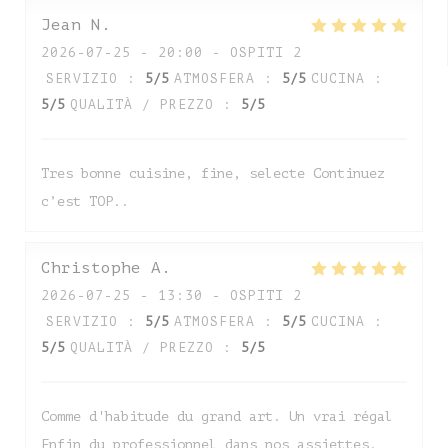
Jean
N
2026-07-25
- 20:00 - OSPITI 2
SERVIZIO
:
5
/5
ATMOSFERA
:
5
/5
CUCINA
:
5
/5
QUALITÀ / PREZZO
:
5
/5
Tres bonne cuisine, fine, selecte Continuez
c’est TOP..
Christophe
A
2026-07-25
- 13:30 - OSPITI 2
SERVIZIO
:
5
/5
ATMOSFERA
:
5
/5
CUCINA
:
5
/5
QUALITÀ / PREZZO
:
5
/5
Comme d'habitude du grand art. Un vrai régal
Enfin du professionnel dans nos assiettes.