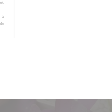
nt
 à
de