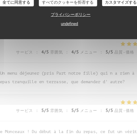
全てに同意する
すべてのクッキーを拒否する
カスタマイズする
サービス
:
5
/5
雰囲気
:
5
/5
メニュー
:
5
/5
品質-価格
プライバシーポリシー
cadre est super et personnel au top
undefined
サービス
:
4
/5
雰囲気
:
4
/5
メニュー
:
5
/5
品質-価格
Un menu déjeuner (pris Part notre fille) qui n a rien à
epas tranquille en terrasse, que demander d' autre?
サービス
:
5
/5
雰囲気
:
5
/5
メニュー
:
5
/5
品質-価格
e Monceaux ! Du début à la fin du repas, ce fut un vérit