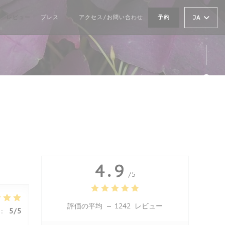
レビュー
プレス
アクセス/お問い合わせ
予約
JA
((新しいウィンドウで開きます))
Fa
Ins
4.9
/5
評価の平均 —
1242 レビュー
:
5
/5