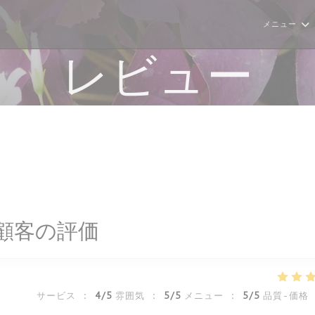
メニュー
レビュー
顧客の評価
サービス
:
4
/5
雰囲気
:
5
/5
メニュー
:
5
/5
品質-価格