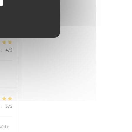
:
5
/5
:
4
/5
:
5
/5
able