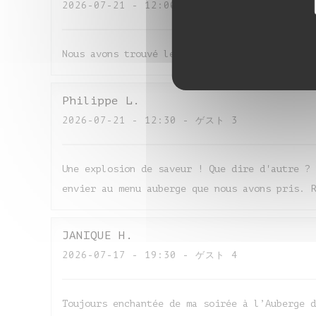
2026-07-21
- 12:00 - ゲスト 4
Nous avons trouvé le restaurant excellent le 
Philippe
L
2026-07-21
- 12:30 - ゲスト 3
Une explosion de saveur ! Que dire d'autre ? 
envier au menu auberge que nous avons pris. R
JANIQUE
H
2026-07-17
- 19:30 - ゲスト 4
Toujours enchantée de ma soirée à l’Auberge d