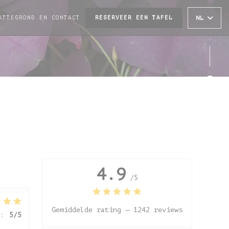
ATTEGROND EN CONTACT
RESERVEER EEN TAFEL
NL
NT IN EEN NIEUW VENSTER))
Face
Inst
4.9
/5
Gemiddelde rating —
1242 reviews
:
5
/5