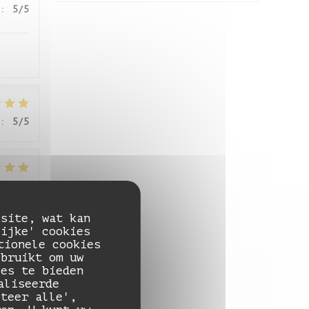
:
5
/5
:
5
/5
:
5
/5
 site, wat kan
lijke' cookies
tionele cookies
:
5
/5
ebruikt om uw
ies te bieden
aliseerde
pteer alle',