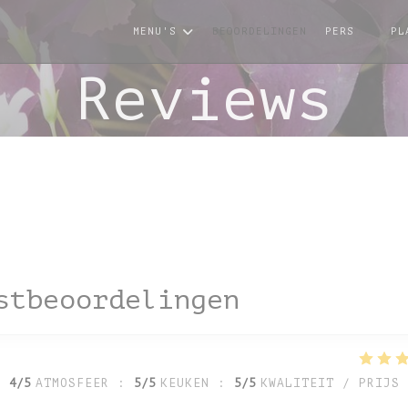
MENU'S
BEOORDELINGEN
PERS
PL
((OPE
Reviews
stbeoordelingen
:
4
/5
ATMOSFEER
:
5
/5
KEUKEN
:
5
/5
KWALITEIT / PRIJS