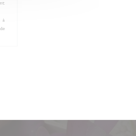
nt
 à
de