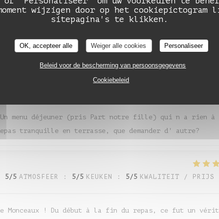
 of 'Personaliseer' om uw voorkeuren te behe
:
5
/5
ATMOSFEER
:
5
/5
KEUKEN
:
5
/5
KWALITEIT / PRIJS
Auberge de Monceaux
moment wijzigen door op het cookiepictogram l
sitepagina's te klikken.
cadre est super et personnel au top
OK, accepteer alle
Weiger alle cookies
Personaliseer
Beleid voor de bescherming van persoonsgegevens
Cookiebeleid
:
4
/5
ATMOSFEER
:
4
/5
KEUKEN
:
5
/5
KWALITEIT / PRIJS
Un menu déjeuner (pris Part notre fille) qui n a rien à
epas tranquille en terrasse, que demander d' autre?
:
5
/5
ATMOSFEER
:
5
/5
KEUKEN
:
5
/5
KWALITEIT / PRIJS
e Monceaux ! Du début à la fin du repas, ce fut un vérit