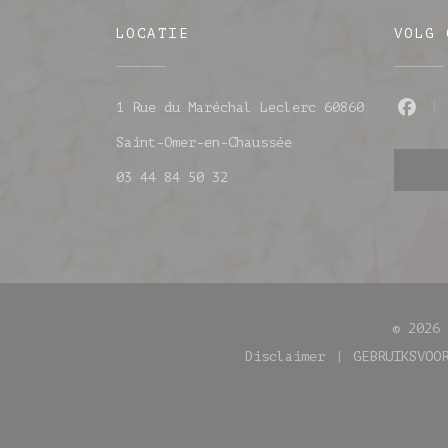
LOCATIE
VOLG 
1 Rue du Maréchal Leclerc 60860
Fac
((opent in een nieu
Saint-Omer-en-Chaussée
03 44 84 50 32
© 2026
Disclaimer
GEBRUIKSVOO
((opent in een nie