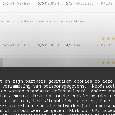
:
5
/5
ATMOSFEER
:
5
/5
KEUKEN
:
5
/5
KWALITEIT / PRIJS
Enfin du professionnel dans nos assiettes.
:
5
/5
ATMOSFEER
:
5
/5
KEUKEN
:
4
/5
KWALITEIT / PRIJS
:
5
/5
ATMOSFEER
:
5
/5
KEUKEN
:
5
/5
KWALITEIT / PRIJS
t en zijn partners gebruiken cookies op deze
 verzameling van persoonsgegevens. 'Noodzake
 en worden standaard geïnstalleerd. Andere op
:
5
/5
ATMOSFEER
:
5
/5
KEUKEN
:
5
/5
KWALITEIT / PRIJS
toestemming. Deze optionele cookies worden g
 analyseren, het sitepubliek te meten, funct
erelateerd aan sociale netwerken) of geperson
s of inhoud weer te geven. Klik op 'OK, acce