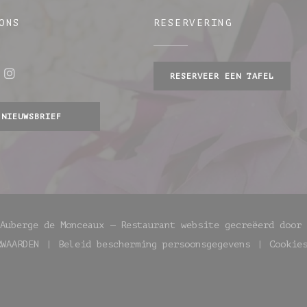
ONS
RESERVERING
RESERVEER EEN TAFEL
ebook ((opent in een nieuw venster))
Instagram ((opent in een nieuw venster)
w venster))
NIEUWSBRIEF
 Auberge de Monceaux — Restaurant website gecreëerd door
RWAARDEN
Beleid bescherming persoonsgegevens
Cookie
uw venster))
((opent in een nieuw venster))
((opent in een nieuw venst