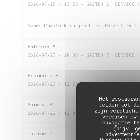
2026-07-25
- 13:30 - GASTEN 2
SERVICE
Comme d'habitude du grand art. Un vrai régal 
Fabrice
A
2026-07-23
- 20:00 - GASTEN 3
SERVICE
Francois
H
2026-07-23
- 12:30 - GASTEN 2
SERVICE
Het restauran
leiden tot de
Sandra
B
zijn verplicht
2026-07-22
- 12:00 - GASTEN 5
SERVICE
vereisen uw 
navigatie te
(bijv. g
carine
D
advertentie