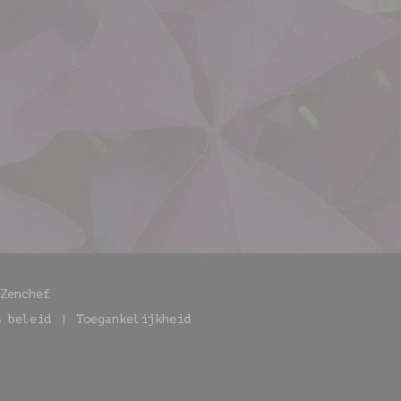
)
((opent in een nieuw venster))
Zenchef
s beleid
Toegankelijkheid
er))
((opent in een nieuw venster))
((opent in een nieuw venster))