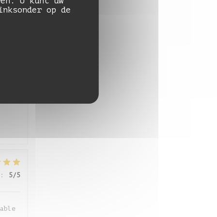
ren. U kunt uw
:
5
/5
inksonder op de
:
4
/5
:
5
/5
able