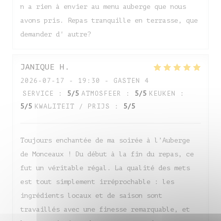
n a rien à envier au menu auberge que nous
avons pris. Repas tranquille en terrasse, que
demander d' autre?
JANIQUE
H
2026-07-17
- 19:30 - GASTEN 4
SERVICE
:
5
/5
ATMOSFEER
:
5
/5
KEUKEN
:
5
/5
KWALITEIT / PRIJS
:
5
/5
Toujours enchantée de ma soirée à l’Auberge
de Monceaux ! Du début à la fin du repas, ce
fut un véritable régal. La qualité des mets
est tout simplement irréprochable : les
ingrédients locaux et de saison sont
travaillés avec une finesse remarquable, et