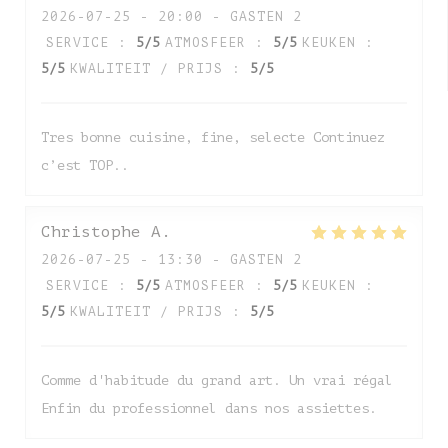
2026-07-25
- 20:00 - GASTEN 2
SERVICE
:
5
/5
ATMOSFEER
:
5
/5
KEUKEN
:
5
/5
KWALITEIT / PRIJS
:
5
/5
Tres bonne cuisine, fine, selecte Continuez
c’est TOP..
Christophe
A
2026-07-25
- 13:30 - GASTEN 2
SERVICE
:
5
/5
ATMOSFEER
:
5
/5
KEUKEN
:
5
/5
KWALITEIT / PRIJS
:
5
/5
Comme d'habitude du grand art. Un vrai régal
Enfin du professionnel dans nos assiettes.