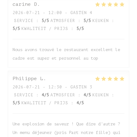
carine
D
2026-07-21
- 12:00 - GASTEN 4
SERVICE
:
5
/5
ATMOSFEER
:
5
/5
KEUKEN
:
5
/5
KWALITEIT / PRIJS
:
5
/5
Nous avons trouvé le restaurant excellent le
cadre est super et personnel au top
Auberge de Monceaux
Philippe
L
2026-07-21
- 12:30 - GASTEN 3
SERVICE
:
4
/5
ATMOSFEER
:
4
/5
KEUKEN
:
5
/5
KWALITEIT / PRIJS
:
4
/5
Une explosion de saveur ! Que dire d'autre ?
Un menu déjeuner (pris Part notre fille) qui