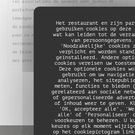
les associations de saveurs sont justes et
parfaitement équilibrées. Chaque assiette
témoigne d'un réel savoir-faire et d'un amour
Het restaurant en zijn par
du produit. Un grand bravo à toute l'équipe
gebruiken cookies op deze 
wat kan leiden tot de verza
pour ce moment de pure gourmandise. Nous
van persoonsgegevens.
reviendrons sans hésiter et je suis heureuse
'Noodzakelijke' cookies 
verplicht en worden stand
de faire découvrir ce magnifique endroit à
geïnstalleerd. Andere opti
mes amis !
cookies vereisen uw toeste
Deze optionele cookies wo
gebruikt om uw navigatie
1
analyseren, het sitepubli
2
3
meten, functies te bieden 
gerelateerd aan sociale net
of gepersonaliseerde advert
of inhoud weer te geven. K
'OK, accepteer alle', 'We
alle' of 'Personaliseer' 
voorkeuren te beheren. U k
keuzes op elk moment wijzig
op het cookiepictogram link