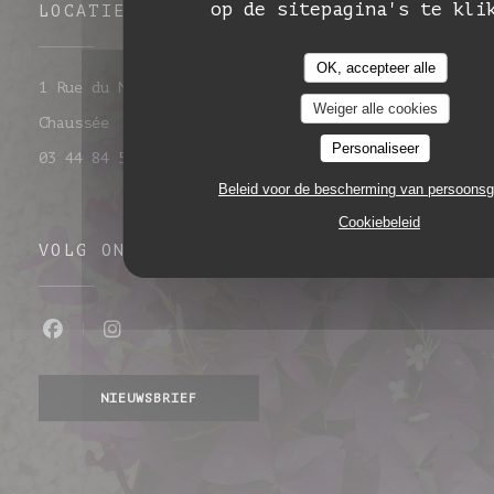
op de sitepagina's te kli
LOCATIE
OK, accepteer alle
1 Rue du Maréchal Leclerc 60860 Saint-Omer-en-
Weiger alle cookies
((opent in een nieuw venster))
Chaussée
Personaliseer
03 44 84 50 32
Beleid voor de bescherming van persoons
Cookiebeleid
VOLG ONS
Facebook ((opent in een nieuw venste
Instagram ((opent in een nieuw 
NIEUWSBRIEF