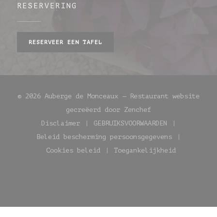
RESERVERING
RESERVEER EEN TAFEL
© 2026 Auberge de Monceaux — Restaurant website
((opent in een ni
gecreëerd door
Zenchef
Disclaimer
GEBRUIKSVOORWAARDEN
((opent in een nieuw venster))
((opent in een nieuw
Beleid bescherming persoonsgegevens
((opent in een nieuw venste
Cookies beleid
Toegankelijkheid
((opent in een nieuw venster))
((opent in een nie