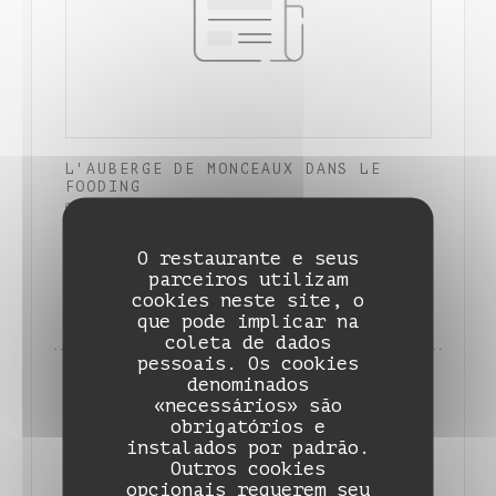
L'AUBERGE DE MONCEAUX DANS LE
FOODING
01/01/2024
O restaurante e seus
parceiros utilizam
((ABRE NUMA NOVA JANELA))
LER O ARTIGO
cookies neste site, o
que pode implicar na
coleta de dados
pessoais. Os cookies
denominados
«necessários» são
obrigatórios e
instalados por padrão.
Outros cookies
opcionais requerem seu