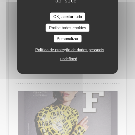
do site.
OK, aceitar tudo
Proíbe todos cookies
LE NOUVEAU DÉPART DE L'AUBERGE DE
Personalizar
MONCEAUX
29/09/2022
Política de proteção de dados pessoais
undefined
((ABRE NUMA NOVA JANELA))
LER O ARTIGO