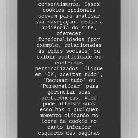
consentimento. Esses
cookies opcionais
servem para analisar
sua navegação, medir a
audiência do site,
oferecer
funcionalidades (por
L'AVIS DU GAULT ET MILLAU
exemplo, relacionadas
15/03/2023
às redes sociais) ou
exibir publicidade ou
conteúdos
Auberge de Monceaux
personalizados. Clique
((ABRE NUMA NOVA JANELA))
LER O ARTIGO
em 'OK, aceitar tudo',
'Recusar tudo' ou
'Personalizar' para
gerenciar suas
preferências. Você
pode alterar suas
escolhas a qualquer
momento clicando no
ícone de cookie no
canto inferior
esquerdo das páginas