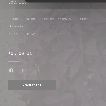
LOCATION
1 Rue du Maréchal Leclerc 60860 Saint-Omer-en-
((opens in a new window))
Chaussée
03 44 84 50 32
FOLLOW US
Facebook ((opens in a new window))
Instagram ((opens in a new wind
NEWSLETTER