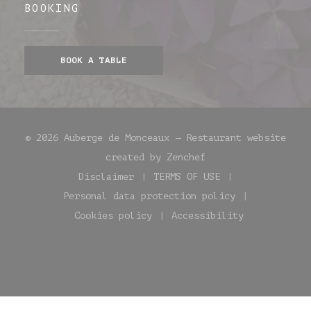
BOOKING
BOOK A TABLE
© 2026 Auberge de Monceaux — Restaurant website
((opens in a new wi
created by
Zenchef
Disclaimer
TERMS OF USE
((opens in a new window))
((opens in a new win
Personal data protection policy
((opens in a new window))
Cookies policy
Accessibility
((opens in a new window))
((opens in a new w