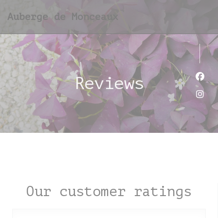
Personalizing your cookie choices
Auberge de Monceaux
Reviews
Face
Inst
Our customer ratings