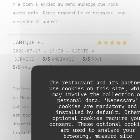
n a rien à envier au menu auberge que nous
avons pris. Repas tranquille en terrasse, que
demander d' autre?
JANIQUE
H
2026-07-17
- 19:30 - GUESTS 4
SERVICE
:
5
/5
AMBIANCE
:
5
/5
FOOD
:
5
/5
VALUE
:
5
/5
The restaurant and its partne
use cookies on this site, whi
Toujours enchantée de ma soirée à l’Auberge
may involve the collection o
de Monceaux ! Du début à la fin du repas, ce
personal data. 'Necessary'
cookies are mandatory and
fut un véritable régal. La qualité des mets
installed by default. Other
est tout simplement irréprochable : les
optional cookies require you
consent. These optional cooki
ingrédients locaux et de saison sont
are used to analyze your
travaillés avec une finesse remarquable, et
browsing, measure site