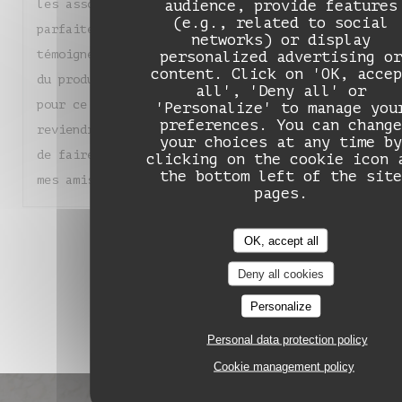
audience, provide features
les associations de saveurs sont justes et
(e.g., related to social
parfaitement équilibrées. Chaque assiette
networks) or display
témoigne d'un réel savoir-faire et d'un amour
personalized advertising or
content. Click on 'OK, accep
du produit. Un grand bravo à toute l'équipe
all', 'Deny all' or
pour ce moment de pure gourmandise. Nous
'Personalize' to manage you
preferences. You can change
reviendrons sans hésiter et je suis heureuse
your choices at any time by
de faire découvrir ce magnifique endroit à
clicking on the cookie icon 
the bottom left of the site
mes amis !
pages.
1
2
3
OK, accept all
Deny all cookies
Personalize
Personal data protection policy
Cookie management policy