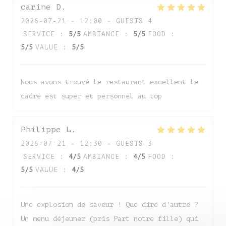
carine
D
2026-07-21
- 12:00 - GUESTS 4
SERVICE
:
5
/5
AMBIANCE
:
5
/5
FOOD
:
5
/5
VALUE
:
5
/5
Nous avons trouvé le restaurant excellent le
cadre est super et personnel au top
Auberge de Monceaux
Philippe
L
2026-07-21
- 12:30 - GUESTS 3
SERVICE
:
4
/5
AMBIANCE
:
4
/5
FOOD
:
5
/5
VALUE
:
4
/5
Une explosion de saveur ! Que dire d'autre ?
Un menu déjeuner (pris Part notre fille) qui