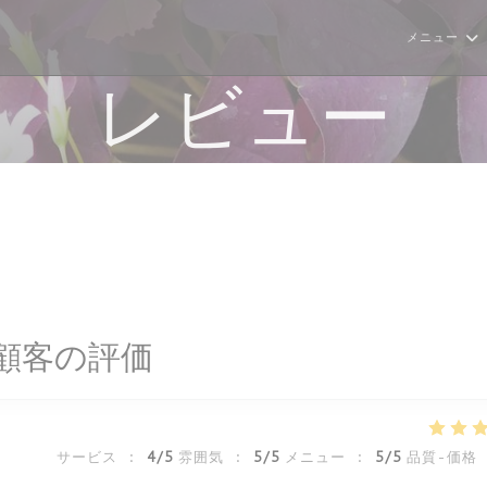
メニュー
レビュー
顧客の評価
サービス
:
4
/5
雰囲気
:
5
/5
メニュー
:
5
/5
品質-価格