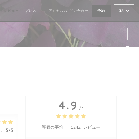
レビュー
プレス
アクセス/お問い合わせ
予約
JA
((新しいウィンドウで開きます))
Fa
Ins
4.9
/5
評価の平均 —
1242 レビュー
:
5
/5