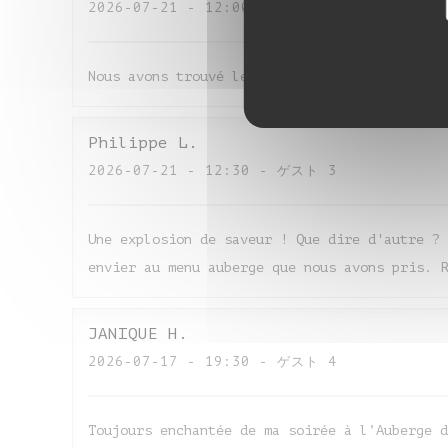
2026-07-21
- 12:00 - ゲスト 4
Nous avons trouvé le restaurant excellent le 
Philippe
L
2026-07-21
- 12:30 - ゲスト 3
Une explosion de saveur ! Que dire d'autre ? 
envier au menu auberge que nous avons pris. R
JANIQUE
H
2026-07-17
- 19:30 - ゲスト 4
Toujours enchantée de ma soirée à l’Auberge d