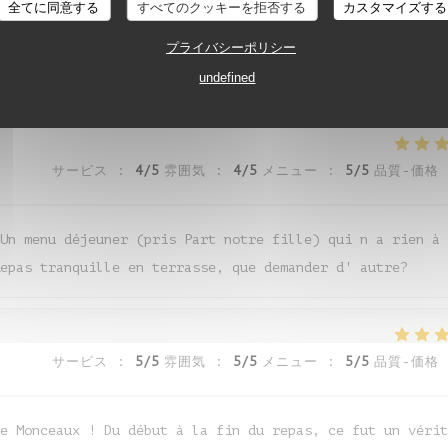
全てに同意する
すべてのクッキーを拒否する
カスタマイズする
サービス
:
5
/5
雰囲気
:
5
/5
メニュー
:
5
/5
品質-価格
プライバシーポリシー
cadre est super et personnel au top
undefined
サービス
:
4
/5
雰囲気
:
4
/5
メニュー
:
5
/5
品質-価格
Un menu déjeuner (pris Part notre fille) qui n a rien à
epas tranquille en terrasse, que demander d' autre?
サービス
:
5
/5
雰囲気
:
5
/5
メニュー
:
5
/5
品質-価格
e Monceaux ! Du début à la fin du repas, ce fut un vérit