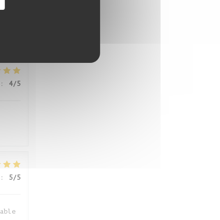
:
5
/5
:
4
/5
:
5
/5
able