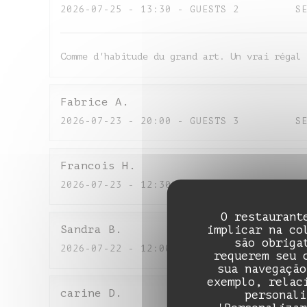
2026-07-25
- 13:30 - GUESTS 2
S
Comme d'habitude du grand art. Un vrai régal 
Fabrice
A
2026-07-23
- 20:00 - GUESTS 3
S
Francois
H
2026-07-23
- 12:30 - GUESTS 2
S
O restaurant
implicar na co
Sandra
B
são obriga
2026-07-22
- 12:00 - GUESTS 5
S
requerem seu 
sua navegação
exemplo, relac
carine
D
personali