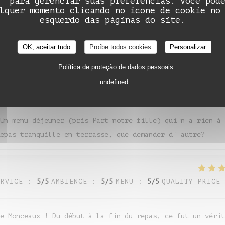
' para gerenciar suas preferências. Você pod
ERVICE
:
5
/5
AMBIENCE
:
5
/5
MENU
:
5
/5
QUALITY_PRICE
Auberge de Monceaux
lquer momento clicando no ícone de cookie no
esquerdo das páginas do site.
cadre est super et personnel au top
OK, aceitar tudo
Proíbe todos cookies
Personalizar
Política de proteção de dados pessoais
undefined
ERVICE
:
4
/5
AMBIENCE
:
4
/5
MENU
:
5
/5
QUALITY_PRICE
Un menu déjeuner (pris Part notre fille) qui n a rien à
epas tranquille en terrasse, que demander d' autre?
ERVICE
:
5
/5
AMBIENCE
:
5
/5
MENU
:
5
/5
QUALITY_PRICE
e Monceaux ! Du début à la fin du repas, ce fut un vérit