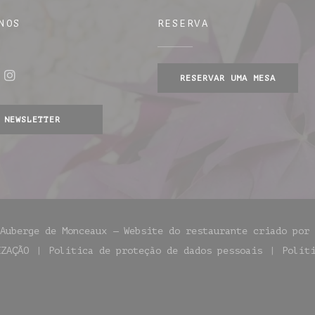
NOS
RESERVA
RESERVAR UMA MESA
ebook ((abre numa nova janela))
Instagram ((abre numa nova janela))
nela))
NEWSLETTER
 Auberge de Monceaux — Website do restaurante criado por
IZAÇÃO
Política de proteção de dados pessoais
Polít
a))
bre numa nova janela))
((abre numa nova janela))