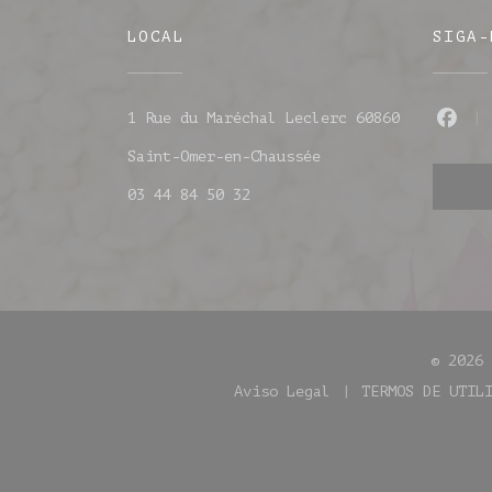
LOCAL
SIGA-
1 Rue du Maréchal Leclerc 60860
Fac
((abre numa nova ja
Saint-Omer-en-Chaussée
03 44 84 50 32
© 2026
Aviso Legal
TERMOS DE UTIL
((abre numa nova janel
((a