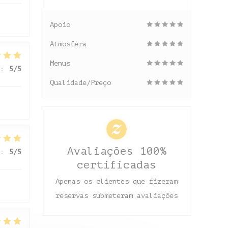
Apoio
Atmosfera
Menus
:
5
/5
Qualidade/Preço
Avaliações 100%
:
5
/5
certificadas
Apenas os clientes que fizeram
reservas submeteram avaliações