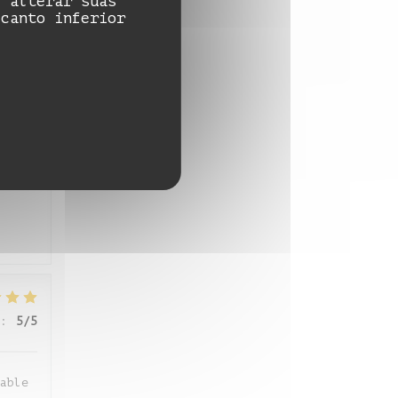
e alterar suas
:
5
/5
 canto inferior
:
4
/5
:
5
/5
able