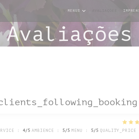
MENUS
AVALIAÇÕES
IMPREN
Avaliações
clients_following_booking
ERVICE
:
4
/5
AMBIENCE
:
5
/5
MENU
:
5
/5
QUALITY_PRICE