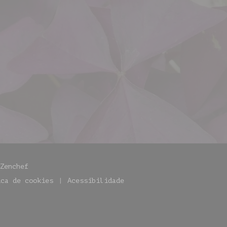
((abre numa nova janela))
Zenchef
ica de cookies
Acessibilidade
((abre numa nova janela))
((abre numa nova janela))