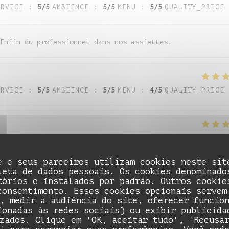
ERVICE
:
5
/5
AMBIENCE
:
5
/5
MENU
:
5
/5
QUALITY_PRICE
Enfin du professionnel dans nos assiettes.
ERVICE
:
5
/5
AMBIENCE
:
5
/5
MENU
:
4
/5
QUALITY_PRICE
ERVICE
:
5
/5
AMBIENCE
:
5
/5
MENU
:
5
/5
QUALITY_PRICE
e e seus parceiros utilizam cookies neste sit
leta de dados pessoais. Os cookies denominado
tórios e instalados por padrão. Outros cookie
ERVICE
:
5
/5
AMBIENCE
:
5
/5
MENU
:
5
/5
QUALITY_PRICE
consentimento. Esses cookies opcionais servem
, medir a audiência do site, oferecer funcio
ionadas às redes sociais) ou exibir publicida
zados. Clique em 'OK, aceitar tudo', 'Recusa