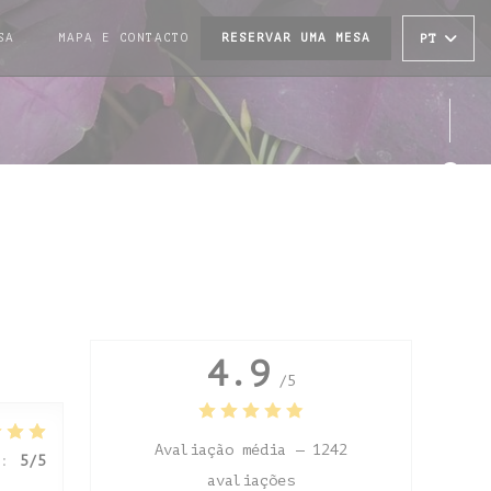
SA
MAPA E CONTACTO
RESERVAR UMA MESA
PT
((ABRE NUMA NOVA JANELA))
Face
Inst
4.9
/5
Avaliação média —
1242
:
5
/5
avaliações