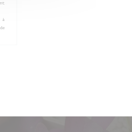
nt
 à
de