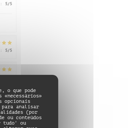
:
5
/5
:
5
/5
:
5
/5
e, o que pode
s «necessários»
s opcionais
:
5
/5
 para analisar
nalidades (por
de ou conteúdos
r tudo' ou