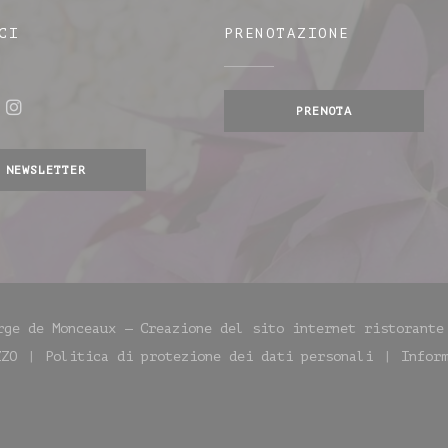
CI
PRENOTAZIONE
PRENOTA
ebook ((apre una nuova finestra))
Instagram ((apre una nuova finestra))
nestra))
NEWSLETTER
rge de Monceaux — Creazione del sito internet ristorant
ZZO
Politica di protezione dei dati personali
Infor
a))
e una nuova finestra))
((apre una nuova finestra))