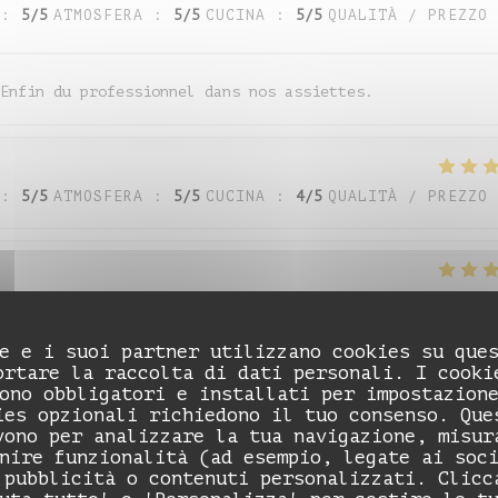
:
5
/5
ATMOSFERA
:
5
/5
CUCINA
:
5
/5
QUALITÀ / PREZZO
Enfin du professionnel dans nos assiettes.
:
5
/5
ATMOSFERA
:
5
/5
CUCINA
:
4
/5
QUALITÀ / PREZZO
:
5
/5
ATMOSFERA
:
5
/5
CUCINA
:
5
/5
QUALITÀ / PREZZO
e e i suoi partner utilizzano cookies su que
ortare la raccolta di dati personali. I cooki
ono obbligatori e installati per impostazion
:
5
/5
ATMOSFERA
:
5
/5
CUCINA
:
5
/5
QUALITÀ / PREZZO
ies opzionali richiedono il tuo consenso. Que
vono per analizzare la tua navigazione, misur
nire funzionalità (ad esempio, legate ai soc
 pubblicità o contenuti personalizzati. Clicc