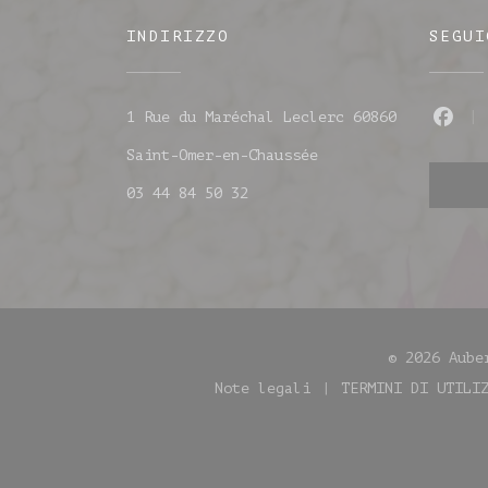
INDIRIZZO
SEGUI
1 Rue du Maréchal Leclerc 60860
Fac
((apre una nuova fi
Saint-Omer-en-Chaussée
03 44 84 50 32
© 2026 Aube
Note legali
TERMINI DI UTILI
((apre una nuova finestr
((apr