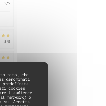
:
5
/5
:
5
/5
:
5
/5
sto sito, che
es denominati
e predefinita.
:
5
/5
sti cookies
are l'audience
ial network) o
a su 'Accetta