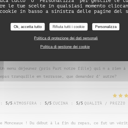
uta tutto' o 'Personalizza' per gestire le t
:
5
/5
ATMOSFERA
:
5
/5
CUCINA
:
5
/5
QUALITÀ / PREZZO
Auberge de Monceaux
re le tue scelte in qualsiasi momento clicca
cookie in basso a sinistra delle pagine del 
cadre est super et personnel au top
Ok, accetta tutto
Rifiuta tutti i cookie
Personalizza
Politica di protezione dei dati personali
Politica di gestione dei cookie
:
4
/5
ATMOSFERA
:
4
/5
CUCINA
:
5
/5
QUALITÀ / PREZZO
Un menu déjeuner (pris Part notre fille) qui n a rien à
epas tranquille en terrasse, que demander d' autre?
:
5
/5
ATMOSFERA
:
5
/5
CUCINA
:
5
/5
QUALITÀ / PREZZO
e Monceaux ! Du début à la fin du repas, ce fut un vérit