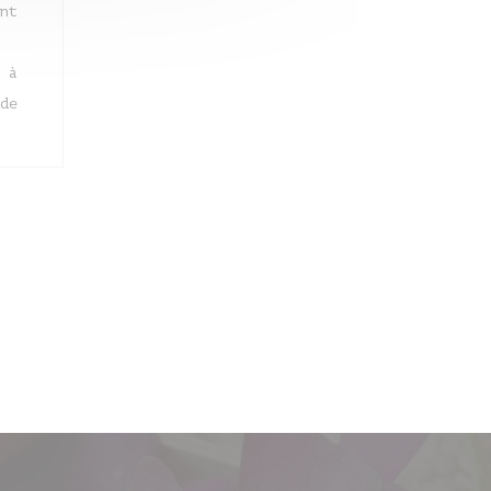
nt
 à
de