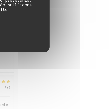
ue preferenze.
:
5
/5
ndo sull'icona
sito.
:
4
/5
:
5
/5
able