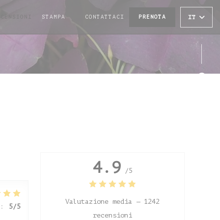
ECENSIONI
STAMPA
CONTATTACI
PRENOTA
IT
((APRE UNA NUOVA FINESTRA))
Face
Inst
4.9
/5
Valutazione media —
1242
:
5
/5
recensioni