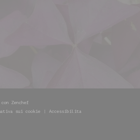
((apre una nuova finestra))
e con
Zenchef
mativa sui cookie
Accessibilita
((apre una nuova finestra))
((apre una nuova finestra))