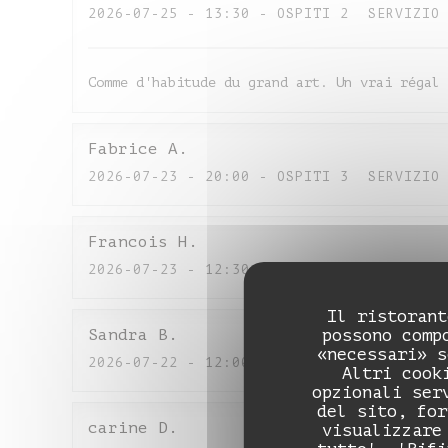
2026-07-25
- 13:30 - OSPITI 2
SERVIZIO
Comme d'habitude du grand art. Un vrai régal 
Fabrice
A
2026-07-23
- 20:00 - OSPITI 3
SERVIZIO
Francois
H
2026-07-23
- 12:30 - OSPITI 2
SERVIZIO
Il ristorant
possono comp
Sandra
B
«necessari» s
2026-07-22
- 12:00 - OSPITI 5
SERVIZIO
Altri cook
opzionali ser
del sito, for
carine
D
visualizzare