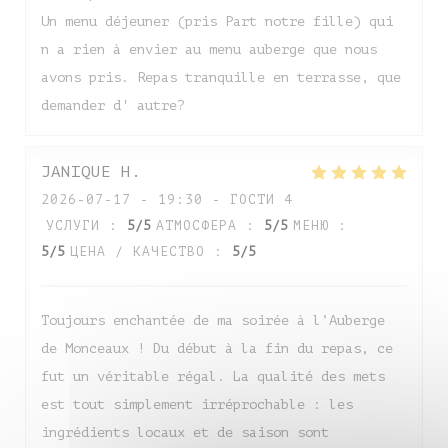
Un menu déjeuner (pris Part notre fille) qui
n a rien à envier au menu auberge que nous
avons pris. Repas tranquille en terrasse, que
demander d' autre?
JANIQUE
H
2026-07-17
- 19:30 - ГОСТИ 4
УСЛУГИ
:
5
/5
АТМОСФЕРА
:
5
/5
МЕНЮ
:
5
/5
ЦЕНА / КАЧЕСТВО
:
5
/5
Toujours enchantée de ma soirée à l’Auberge
de Monceaux ! Du début à la fin du repas, ce
fut un véritable régal. La qualité des mets
est tout simplement irréprochable : les
ingrédients locaux et de saison sont