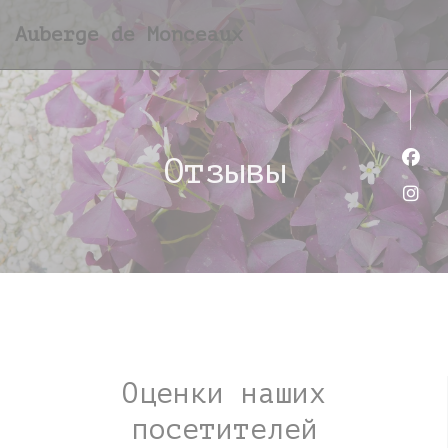
Панель управления cookies
Auberge de Monceaux
Отзывы
Face
Inst
Оценки наших
посетителей