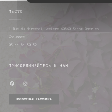
МЕСТО
1 Rue du Maréchal Leclerc 60860 Saint-Omer-en-
((открывается в новом окне))
Chaussée
03 44 84 50 32
ПРИСОЕДИНЯЙТЕСЬ К НАМ
Facebook ((открывается в новом окне)
Instagram ((открывается в новом
НОВОСТНАЯ РАССЫЛКА