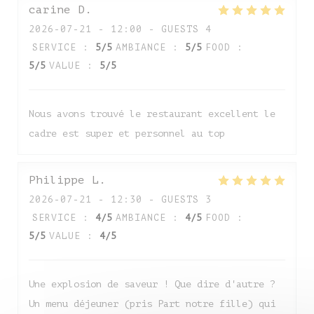
carine
D
2026-07-21
- 12:00 - GUESTS 4
SERVICE
:
5
/5
AMBIANCE
:
5
/5
FOOD
:
5
/5
VALUE
:
5
/5
Nous avons trouvé le restaurant excellent le
cadre est super et personnel au top
Auberge de Monceaux
Philippe
L
2026-07-21
- 12:30 - GUESTS 3
SERVICE
:
4
/5
AMBIANCE
:
4
/5
FOOD
:
5
/5
VALUE
:
4
/5
Une explosion de saveur ! Que dire d'autre ?
Un menu déjeuner (pris Part notre fille) qui