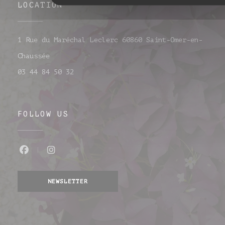
LOCATION
1 Rue du Maréchal Leclerc 60860 Saint-Omer-en-
((opens in a new window))
Chaussée
03 44 84 50 32
FOLLOW US
Facebook ((opens in a new window))
Instagram ((opens in a new wind
NEWSLETTER