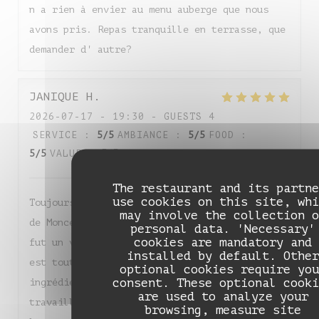
n a rien à envier au menu auberge que nous
avons pris. Repas tranquille en terrasse, que
demander d' autre?
JANIQUE
H
2026-07-17
- 19:30 - GUESTS 4
SERVICE
:
5
/5
AMBIANCE
:
5
/5
FOOD
:
5
/5
VALUE
:
5
/5
The restaurant and its partne
use cookies on this site, whi
Toujours enchantée de ma soirée à l’Auberge
may involve the collection o
de Monceaux ! Du début à la fin du repas, ce
personal data. 'Necessary'
cookies are mandatory and
fut un véritable régal. La qualité des mets
installed by default. Other
est tout simplement irréprochable : les
optional cookies require you
consent. These optional cooki
ingrédients locaux et de saison sont
are used to analyze your
travaillés avec une finesse remarquable, et
browsing, measure site