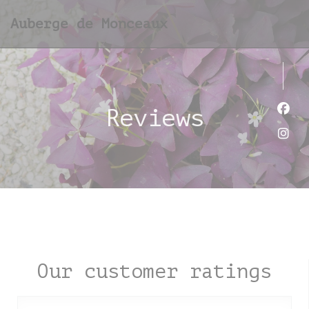
Personalizing your cookie choices
Auberge de Monceaux
Reviews
Face
Inst
Our customer ratings