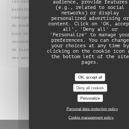
audience, provide features
les associations de saveurs sont justes et
(e.g., related to social
parfaitement équilibrées. Chaque assiette
networks) or display
témoigne d'un réel savoir-faire et d'un amour
personalized advertising or
content. Click on 'OK, accep
du produit. Un grand bravo à toute l'équipe
all', 'Deny all' or
pour ce moment de pure gourmandise. Nous
'Personalize' to manage you
preferences. You can change
reviendrons sans hésiter et je suis heureuse
your choices at any time by
de faire découvrir ce magnifique endroit à
clicking on the cookie icon 
the bottom left of the site
mes amis !
pages.
1
2
3
OK, accept all
Deny all cookies
Personalize
Personal data protection policy
Cookie management policy