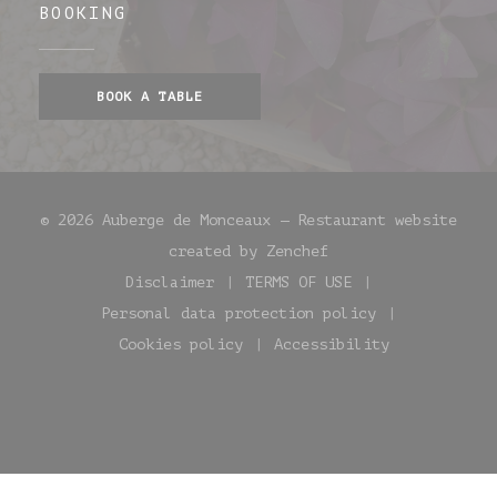
BOOKING
BOOK A TABLE
© 2026 Auberge de Monceaux — Restaurant website
((opens in a new wi
created by
Zenchef
Disclaimer
TERMS OF USE
((opens in a new window))
((opens in a new win
Personal data protection policy
((opens in a new window))
Cookies policy
Accessibility
((opens in a new window))
((opens in a new w