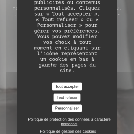
Auberge de Monceaux
publicités ou contenus
personnalisés. Cliquez
TABLE DE CAMPAGNE
1 RUE DU MARÉCHAL
sur « Tout accepter »,
LECLERC 60860 SAINT-OMER-EN-CHAUSSÉE
« Tout refuser » ou «
Personnaliser » pour
gérer vos préférences.
Vous pouvez modifier
vos choix à tout
moment en cliquant sur
l'icône représentant
un cookie en bas à
gauche des pages du
site.
Tout accepter
Tout refuser
Personnaliser
Politique de protection des données à caractère
personnel
Politique de gestion des cookies